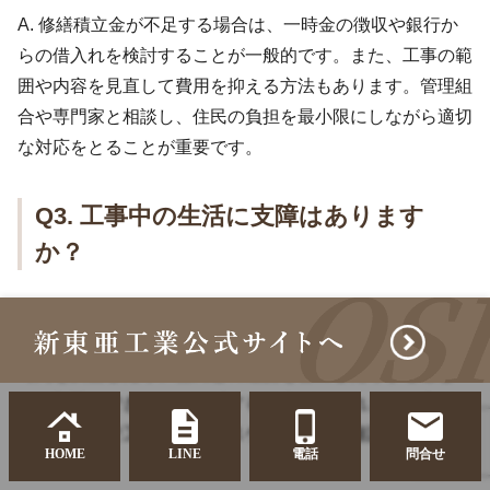
A. 修繕積立金が不足する場合は、一時金の徴収や銀行か
らの借入れを検討することが一般的です。また、工事の範
囲や内容を見直して費用を抑える方法もあります。管理組
合や専門家と相談し、住民の負担を最小限にしながら適切
な対応をとることが重要です。
Q3. 工事中の生活に支障はあります
か？
A. 工事中は騒音や足場設置による通行制限など、多少の
生活への影響が避けられません。ただし、施工業者が工事
時間を調整したり、住民との連携を密にしたりすること
で、影響をできるだけ軽減する努力がなされます。事前の
説明会などで工事の内容やスケジュールを確認しておくと
HOME
LINE
電話
問合せ
安心です。