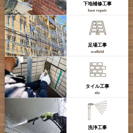
下地補修工事
base repair
足場工事
scaffold
タイル工事
tile
洗浄工事