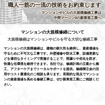
職人一筋の一流の技術をお約束します
マンションやビルの大規模修繕工事は
中間マージン0の新東亜工業へ
マンションの大規模修繕について
大規模修繕はマンションやビルを守る
大切な修繕工事
マンションの大規模修繕は、建物の耐久性を維持し、資産価値を
守るために不可欠な工事です。外壁補修や防水工事、設備更新な
どを適切なタイミングで実施することで、雨漏りや劣化を防ぎ、
快適な住環境を維持できます。当社では、修繕計画の立案から施
工、アフターケアまでトータルサポートを提供。修繕積立金の活
用やコスト最適化のご相談も承ります。長期的な視点でマンショ
ンの資産価値を高める修繕工事は、ぜひ新東亜工業にご相談くだ
さい。