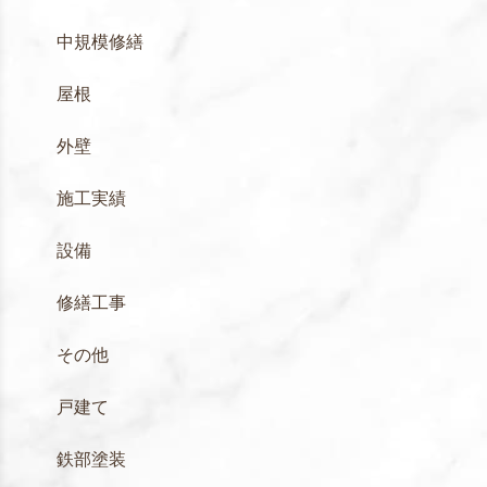
中規模修繕
屋根
外壁
施工実績
設備
修繕工事
その他
戸建て
鉄部塗装