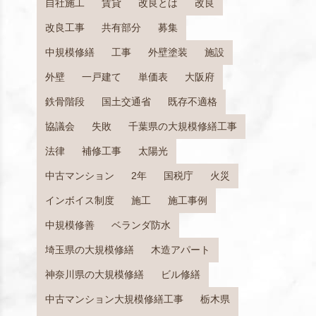
自社施工
賃貸
改良とは
改良
改良工事
共有部分
募集
中規模修繕
工事
外壁塗装
施設
外壁
一戸建て
単価表
大阪府
鉄骨階段
国土交通省
既存不適格
協議会
失敗
千葉県の大規模修繕工事
法律
補修工事
太陽光
中古マンション
2年
国税庁
火災
インボイス制度
施工
施工事例
中規模修善
ベランダ防水
埼玉県の大規模修繕
木造アパート
神奈川県の大規模修繕
ビル修繕
中古マンション大規模修繕工事
栃木県