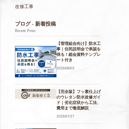
改修工事
ブログ - 新着投稿
Recent Posts
【管理組合向け】防水工
事｜住民説明会で承認を
得る！総会資料テンプレ
ート付き
2026/08/03
【完全版】フッ素仕上げ
のウレタン防水改修ガイ
ド｜劣化症状から工法、
費用まで徹底解説
2026/07/27