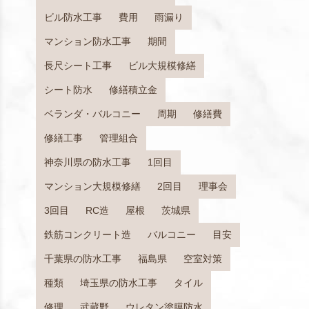
ビル防水工事
費用
雨漏り
マンション防水工事
期間
長尺シート工事
ビル大規模修繕
シート防水
修繕積立金
ベランダ・バルコニー
周期
修繕費
修繕工事
管理組合
神奈川県の防水工事
1回目
マンション大規模修繕
2回目
理事会
3回目
RC造
屋根
茨城県
鉄筋コンクリート造
バルコニー
目安
千葉県の防水工事
福島県
空室対策
種類
埼玉県の防水工事
タイル
修理
武蔵野
ウレタン塗膜防水