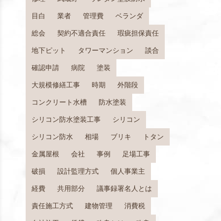
目白
業者
管理費
ベランダ
総会
契約不適合責任
瑕疵担保責任
地下ピット
タワーマンション
談合
確認申請
病院
塗装
大規模修繕工事
時期
外階段
コンクリート水槽
防水塗装
シリコン防水塗装工事
シリコン
シリコン防水
相場
ブリキ
トタン
金属屋根
会社
事例
足場工事
破損
設計監理方式
個人事業主
経費
共用部分
議事録署名人とは
責任施工方式
建物管理
消費税