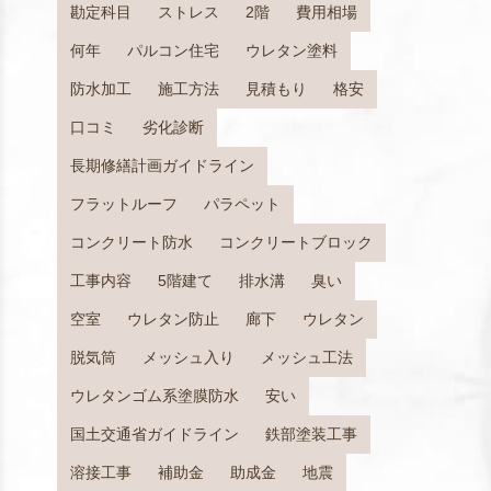
勘定科目
ストレス
2階
費用相場
何年
パルコン住宅
ウレタン塗料
防水加工
施工方法
見積もり
格安
口コミ
劣化診断
長期修繕計画ガイドライン
フラットルーフ
パラペット
コンクリート防水
コンクリートブロック
工事内容
5階建て
排水溝
臭い
空室
ウレタン防止
廊下
ウレタン
脱気筒
メッシュ入り
メッシュ工法
ウレタンゴム系塗膜防水
安い
国土交通省ガイドライン
鉄部塗装工事
溶接工事
補助金
助成金
地震