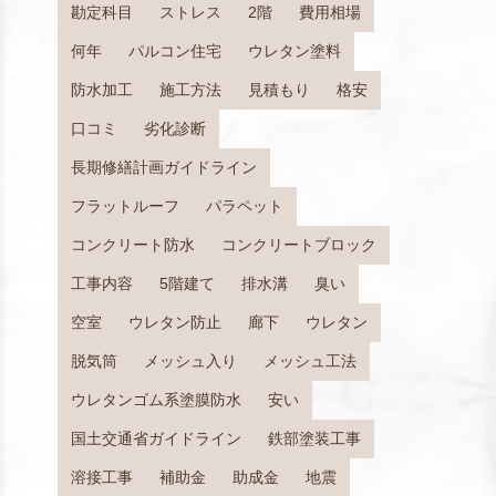
勘定科目
ストレス
2階
費用相場
何年
パルコン住宅
ウレタン塗料
防水加工
施工方法
見積もり
格安
口コミ
劣化診断
長期修繕計画ガイドライン
フラットルーフ
パラペット
コンクリート防水
コンクリートブロック
工事内容
5階建て
排水溝
臭い
空室
ウレタン防止
廊下
ウレタン
脱気筒
メッシュ入り
メッシュ工法
ウレタンゴム系塗膜防水
安い
国土交通省ガイドライン
鉄部塗装工事
溶接工事
補助金
助成金
地震