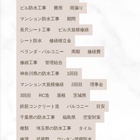
ビル防水工事
費用
雨漏り
マンション防水工事
期間
長尺シート工事
ビル大規模修繕
シート防水
修繕積立金
ベランダ・バルコニー
周期
修繕費
修繕工事
管理組合
神奈川県の防水工事
1回目
マンション大規模修繕
2回目
理事会
3回目
RC造
屋根
茨城県
鉄筋コンクリート造
バルコニー
目安
千葉県の防水工事
福島県
空室対策
種類
埼玉県の防水工事
タイル
修理
武蔵野
ウレタン塗膜防水