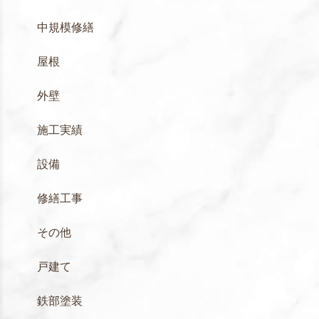
中規模修繕
屋根
外壁
施工実績
設備
修繕工事
その他
戸建て
鉄部塗装