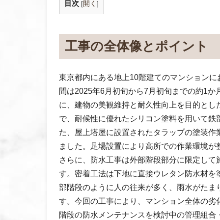
目次
[
開く
]
工事の全体像とポイント
東京都内にある地上10階建てのマンション
間は2025年6月初旬から7月初旬までの約
に、建物の美観維持と耐久性向上を目的とし
で、耐候性に優れたシリコン塗料を用いて鉄
た、屋上塔屋に設置されたタラップの塗装作
ました。足場設置により高所での作業環境が
さらに、防水工事は外部階段部分に限定して
す。密着工法は下地に直接ウレタン防水材を
部階段のように人の往来が多く、雨水がたま
す。今回の工事により、マンション全体の劣
階段の防水メンテナンスを検討中の管理組合