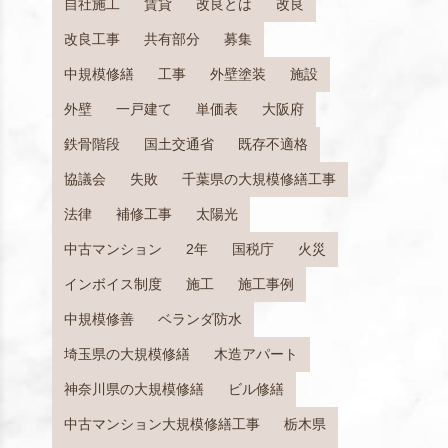
自社施工
賃貸
改良とは
改良
改良工事
共有部分
募集
中規模修繕
工事
外壁塗装
施設
外壁
一戸建て
単価表
大阪府
鉄骨階段
国土交通省
既存不適格
協議会
失敗
千葉県の大規模修繕工事
法律
補修工事
太陽光
中古マンション
2年
国税庁
火災
インボイス制度
施工
施工事例
中規模修善
ベランダ防水
埼玉県の大規模修繕
木造アパート
神奈川県の大規模修繕
ビル修繕
中古マンション大規模修繕工事
栃木県