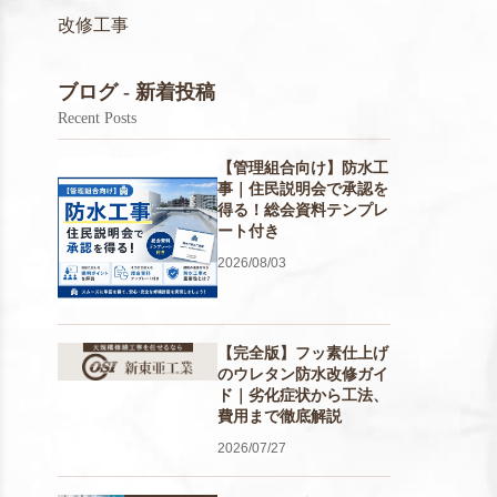
改修工事
ブログ - 新着投稿
Recent Posts
【管理組合向け】防水工
事｜住民説明会で承認を
得る！総会資料テンプレ
ート付き
2026/08/03
【完全版】フッ素仕上げ
のウレタン防水改修ガイ
ド｜劣化症状から工法、
費用まで徹底解説
2026/07/27