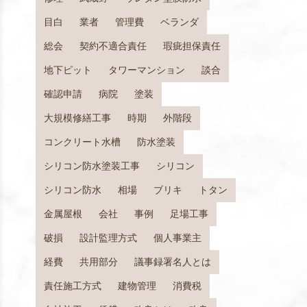
目白
業者
管理費
ベランダ
総会
契約不適合責任
瑕疵担保責任
地下ピット
タワーマンション
談合
確認申請
病院
塗装
大規模修繕工事
時期
外階段
コンクリート水槽
防水塗装
シリコン防水塗装工事
シリコン
シリコン防水
相場
ブリキ
トタン
金属屋根
会社
事例
足場工事
破損
設計監理方式
個人事業主
経費
共用部分
議事録署名人とは
責任施工方式
建物管理
消費税