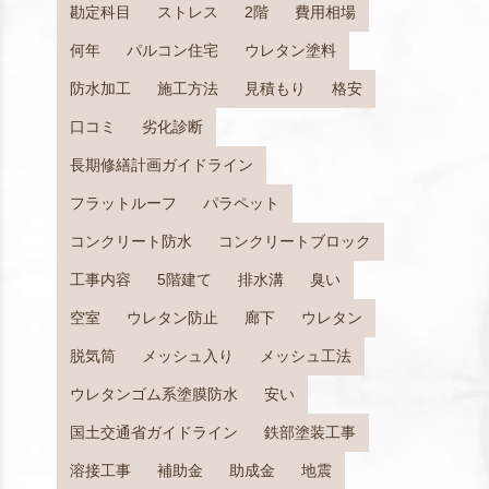
勘定科目
ストレス
2階
費用相場
何年
パルコン住宅
ウレタン塗料
防水加工
施工方法
見積もり
格安
口コミ
劣化診断
長期修繕計画ガイドライン
フラットルーフ
パラペット
コンクリート防水
コンクリートブロック
工事内容
5階建て
排水溝
臭い
空室
ウレタン防止
廊下
ウレタン
脱気筒
メッシュ入り
メッシュ工法
ウレタンゴム系塗膜防水
安い
国土交通省ガイドライン
鉄部塗装工事
溶接工事
補助金
助成金
地震