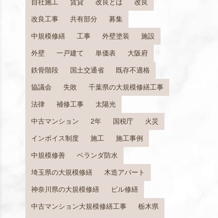
自社施工
賃貸
改良とは
改良
改良工事
共有部分
募集
中規模修繕
工事
外壁塗装
施設
外壁
一戸建て
単価表
大阪府
鉄骨階段
国土交通省
既存不適格
協議会
失敗
千葉県の大規模修繕工事
法律
補修工事
太陽光
中古マンション
2年
国税庁
火災
インボイス制度
施工
施工事例
中規模修善
ベランダ防水
埼玉県の大規模修繕
木造アパート
神奈川県の大規模修繕
ビル修繕
中古マンション大規模修繕工事
栃木県