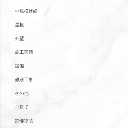
中規模修繕
屋根
外壁
施工実績
設備
修繕工事
その他
戸建て
鉄部塗装