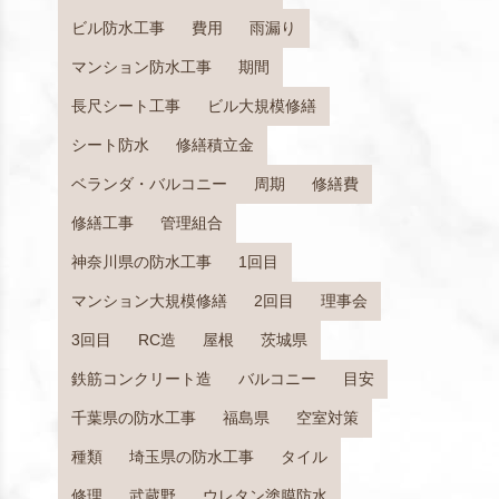
ビル防水工事
費用
雨漏り
マンション防水工事
期間
長尺シート工事
ビル大規模修繕
シート防水
修繕積立金
ベランダ・バルコニー
周期
修繕費
修繕工事
管理組合
神奈川県の防水工事
1回目
マンション大規模修繕
2回目
理事会
3回目
RC造
屋根
茨城県
鉄筋コンクリート造
バルコニー
目安
千葉県の防水工事
福島県
空室対策
ント
種類
埼玉県の防水工事
タイル
のひび割れや剥離を防止
修理
武蔵野
ウレタン塗膜防水