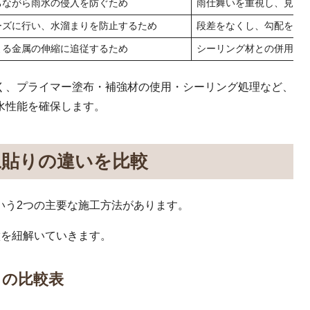
ちながら雨水の侵入を防ぐため
雨仕舞いを重視し、見た
ーズに行い、水溜まりを防止するため
段差をなくし、勾配を確
よる金属の伸縮に追従するため
シーリング材との併用で
く、プライマー塗布・補強材の使用・シーリング処理など、
水性能を確保します。
ね貼りの違いを比較
いう2つの主要な施工方法があります。
徴を紐解いていきます。
りの比較表