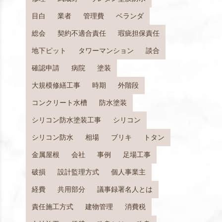
目と防水性の両立を図る
目白
業者
管理費
ベランダ
保して水の流れを妨げない
総会
契約不適合責任
瑕疵担保責任
密着性と耐久性を高める
地下ピット
タワーマンション
談合
確認申請
病院
塗装
大規模修繕工事
時期
外階段
コンクリート水槽
防水塗装
シリコン防水塗装工事
シリコン
シリコン防水
相場
ブリキ
トタン
金属屋根
会社
事例
足場工事
破損
設計監理方式
個人事業主
経費
共用部分
議事録署名人とは
責任施工方式
建物管理
消費税