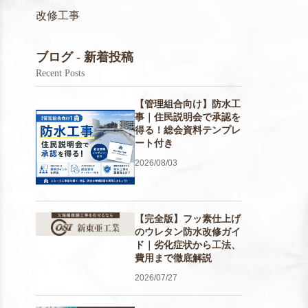
改修工事
ブログ - 新着投稿
Recent Posts
【管理組合向け】防水工
事｜住民説明会で承認を
得る！総会資料テンプレ
ート付き
2026/08/03
【完全版】フッ素仕上げ
のウレタン防水改修ガイ
ド｜劣化症状から工法、
費用まで徹底解説
2026/07/27