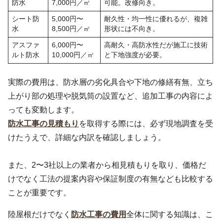
防水
7,000円／㎡
可能。改修向き。
シート防
5,000円〜
耐久性・均一性に優れるが、複雑
水
8,500円／㎡
形状には不向き。
アスファ
6,000円〜
高耐久・高防水性だが施工に技術
ルト防水
10,000円／㎡
と下地強度が必要。
実際の費用は、防水層の劣化具合や下地の修繕有無、立ち
上がり部の処理や脱気筒の設置など、追加工事の内容によ
っても変動します。
防水工事の見積もり
を取得する際には、必ず現地調査を受
けたうえで、詳細な内訳を確認しましょう。
また、2〜3社以上の業者から相見積もりを取り、価格だ
けでなく工法の提案内容や保証制度の有無なども比較する
ことが重要です。
陸屋根だけでなく
防水工事の費用
全体に関する知識は、こ