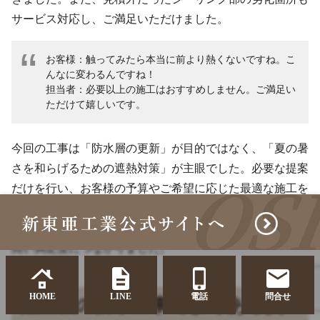
サービス対応し、ご満足いただけました。
お客様：触ってみたら本当に前より熱くないですね。こ
んなに変わるんですね！
担当者：必要以上の施工はおすすめしません。ご満足い
ただけて嬉しいです。
今回の工事は「防水層の更新」が目的ではなく、「夏の暑
さを和らげるための遮熱対策」が主眼でした。必要な提案
だけを行い、お客様の予算やご希望に応じた最適な施工を
提供する――それが新東亜工業の強みです。信頼関係を築
けたからこそ、サービス施工や柔軟な対応も可能となり、
高い満足度につながりました。
HOME
LINE
電話
問合せ
陸屋根の防水工事でよくある質