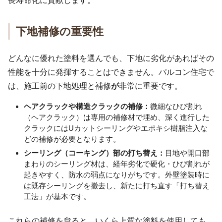
長寿命化に貢献します。
下地補修の重要性
どんなに優れた塗料を選んでも、下地に劣化があればその
性能を十分に発揮することはできません。パルコン住宅で
は、施工前の下地処理と補修
が
非常に重要です。
ヘアクラックや構造クラックの補修：
微細なひび割れ
（ヘアクラック）は専用の補修材で埋め、深く進行した
クラックにはUカットシーリングやエポキシ樹脂注入な
どの補修が必要となります。
シーリング（コーキング）部の打ち替え：
目地や開口部
まわりのシーリング材は、経年劣化で硬化・ひび割れが
起きやすく、防水の弱点になりがちです。外壁塗装時に
は既存シーリングを撤去し、新たに打ち直す「打ち替え
工法」が基本です。
これらの補修を怠ると、いくら上質な塗料を使用しても、