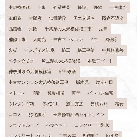
中規模修繕
工事
外壁塗装
施設
外壁
一戸建て
単価表
大阪府
鉄骨階段
国土交通省
既存不適格
協議会
失敗
千葉県の大規模修繕工事
法律
補修工事
太陽光
中古マンション
2年
国税庁
火災
インボイス制度
施工
施工事例
中規模修善
ベランダ防水
埼玉県の大規模修繕
木造アパート
神奈川県の大規模修繕
ビル修繕
中古マンション大規模修繕工事
栃木県
勘定科目
ストレス
2階
費用相場
何年
パルコン住宅
ウレタン塗料
防水加工
施工方法
見積もり
格安
口コミ
劣化診断
長期修繕計画ガイドライン
フラットルーフ
パラペット
コンクリート防水
コンクリートブロック
工事内容
5階建て
排水溝