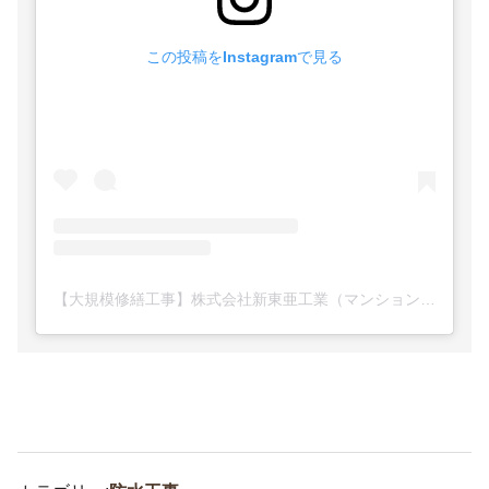
この投稿をInstagramで見る
【大規模修繕工事】株式会社新東亜工業（マンション・ビル・アパート・一戸建て等）(@shintoa_kogyo)がシェアした投稿