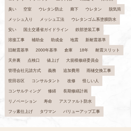
臭い
空室
ウレタン防止
廊下
ウレタン
脱気筒
メッシュ入り
メッシュ工法
ウレタンゴム系塗膜防水
安い
国土交通省ガイドライン
鉄部塗装工事
溶接工事
補助金
助成金
地震
新耐震基準
旧耐震基準
2000年基準
倉庫
18年
耐震スリット
天井裏
点検口
値上げ
大規模修繕委員会
管理会社元請方式
義務
追加費用
雨樋交換工事
世田谷区
コンサルタント
改修
怪しい人
コンサルティング
修繕
長期修繕計画
リノベーション
寿命
アスファルト防水
フッ素仕上げ
タワマン
バリューアップ工事