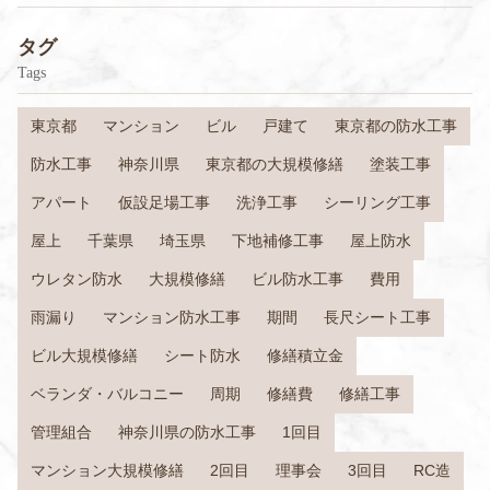
タグ
Tags
東京都
マンション
ビル
戸建て
東京都の防水工事
防水工事
神奈川県
東京都の大規模修繕
塗装工事
アパート
仮設足場工事
洗浄工事
シーリング工事
屋上
千葉県
埼玉県
下地補修工事
屋上防水
ウレタン防水
大規模修繕
ビル防水工事
費用
雨漏り
マンション防水工事
期間
長尺シート工事
ビル大規模修繕
シート防水
修繕積立金
ベランダ・バルコニー
周期
修繕費
修繕工事
管理組合
神奈川県の防水工事
1回目
マンション大規模修繕
2回目
理事会
3回目
RC造