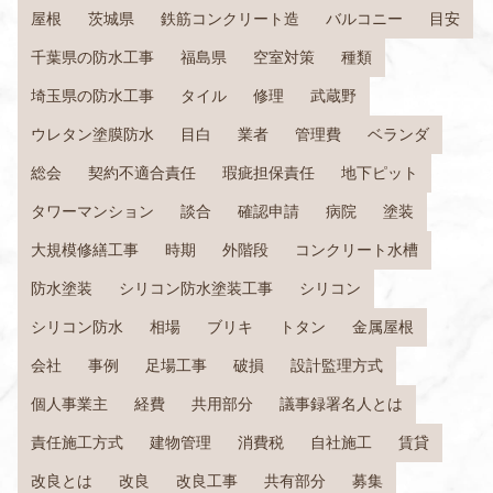
屋根
茨城県
鉄筋コンクリート造
バルコニー
目安
千葉県の防水工事
福島県
空室対策
種類
埼玉県の防水工事
タイル
修理
武蔵野
ウレタン塗膜防水
目白
業者
管理費
ベランダ
総会
契約不適合責任
瑕疵担保責任
地下ピット
タワーマンション
談合
確認申請
病院
塗装
大規模修繕工事
時期
外階段
コンクリート水槽
防水塗装
シリコン防水塗装工事
シリコン
シリコン防水
相場
ブリキ
トタン
金属屋根
会社
事例
足場工事
破損
設計監理方式
個人事業主
経費
共用部分
議事録署名人とは
責任施工方式
建物管理
消費税
自社施工
賃貸
改良とは
改良
改良工事
共有部分
募集