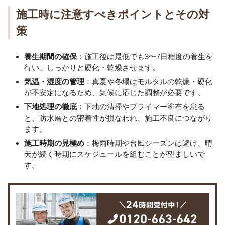
施工時に注意すべきポイントとその対
策
養生期間の確保
：施工後は最低でも3〜7日程度の養生を
行い、しっかりと硬化・乾燥させます。
気温・湿度の管理
：真夏や冬場はモルタルの乾燥・硬化
が不安定になるため、気候に応じた調整が必要です。
下地処理の徹底
：下地の清掃やプライマー塗布を怠る
と、防水層との密着性が損なわれ、施工不良につながり
ます。
施工時期の見極め
：梅雨時期や台風シーズンは避け、晴
天が続く時期にスケジュールを組むことが望ましいで
す。