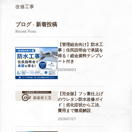
改修工事
ブログ - 新着投稿
Recent Posts
【管理組合向け】防水工
事｜住民説明会で承認を
得る！総会資料テンプレ
ート付き
2026/08/03
【完全版】フッ素仕上げ
のウレタン防水改修ガイ
ド｜劣化症状から工法、
費用まで徹底解説
2026/07/27