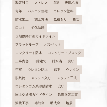
勘定科目
ストレス
2階
費用相場
何年
パルコン住宅
ウレタン塗料
防水加工
施工方法
見積もり
格安
口コミ
劣化診断
長期修繕計画ガイドライン
フラットルーフ
パラペット
コンクリート防水
コンクリートブロック
工事内容
5階建て
排水溝
臭い
空室
ウレタン防止
廊下
ウレタン
脱気筒
メッシュ入り
メッシュ工法
ウレタンゴム系塗膜防水
安い
国土交通省ガイドライン
鉄部塗装工事
溶接工事
補助金
助成金
地震