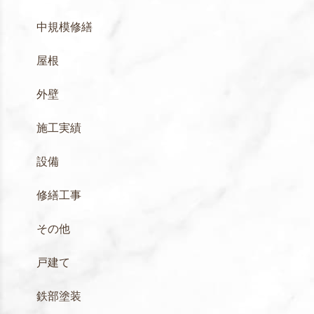
中規模修繕
屋根
外壁
施工実績
設備
修繕工事
その他
戸建て
鉄部塗装