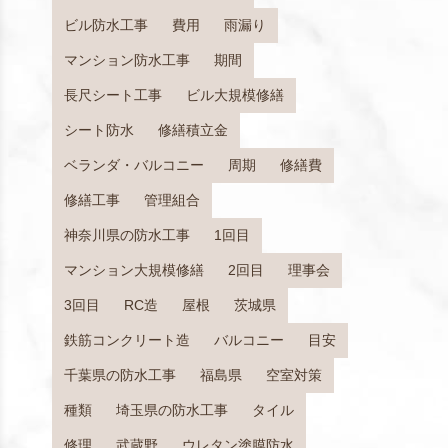
ビル防水工事
費用
雨漏り
マンション防水工事
期間
長尺シート工事
ビル大規模修繕
シート防水
修繕積立金
ベランダ・バルコニー
周期
修繕費
修繕工事
管理組合
神奈川県の防水工事
1回目
マンション大規模修繕
2回目
理事会
3回目
RC造
屋根
茨城県
鉄筋コンクリート造
バルコニー
目安
千葉県の防水工事
福島県
空室対策
種類
埼玉県の防水工事
タイル
修理
武蔵野
ウレタン塗膜防水