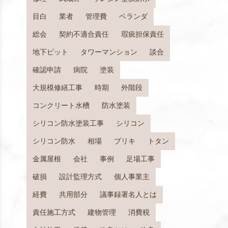
目白
業者
管理費
ベランダ
総会
契約不適合責任
瑕疵担保責任
地下ピット
タワーマンション
談合
確認申請
病院
塗装
大規模修繕工事
時期
外階段
コンクリート水槽
防水塗装
シリコン防水塗装工事
シリコン
シリコン防水
相場
ブリキ
トタン
金属屋根
会社
事例
足場工事
破損
設計監理方式
個人事業主
経費
共用部分
議事録署名人とは
責任施工方式
建物管理
消費税