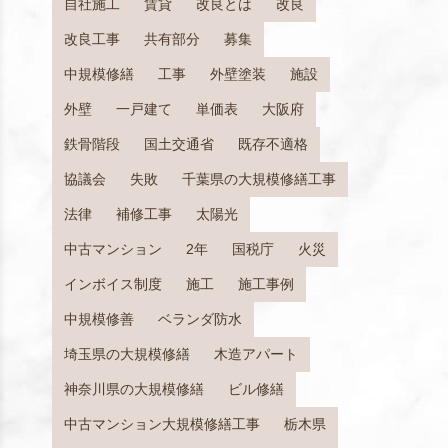
自社施工
賃貸
改良とは
改良
改良工事
共有部分
募集
中規模修繕
工事
外壁塗装
施設
外壁
一戸建て
単価表
大阪府
鉄骨階段
国土交通省
既存不適格
協議会
失敗
千葉県の大規模修繕工事
法律
補修工事
太陽光
中古マンション
2年
国税庁
火災
インボイス制度
施工
施工事例
中規模修善
ベランダ防水
埼玉県の大規模修繕
木造アパート
神奈川県の大規模修繕
ビル修繕
中古マンション大規模修繕工事
栃木県