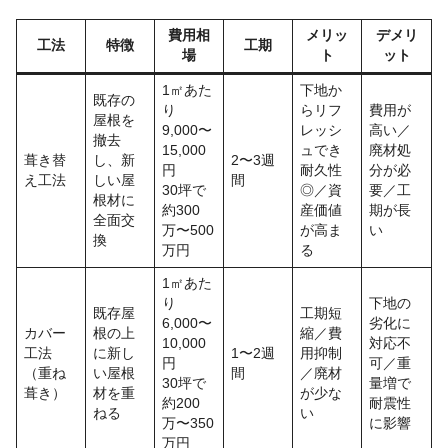
費用相
メリッ
デメリ
工法
特徴
工期
場
ト
ット
1㎡あた
下地か
既存の
り
らリフ
費用が
屋根を
9,000〜
レッシ
高い／
撤去
15,000
ュでき
廃材処
葺き替
し、新
2〜3週
円
耐久性
分が必
え工法
しい屋
間
30坪で
◎／資
要／工
根材に
約300
産価値
期が長
全面交
万〜500
が高ま
い
換
万円
る
1㎡あた
り
下地の
既存屋
工期短
6,000〜
劣化に
カバー
根の上
縮／費
10,000
対応不
工法
に新し
1〜2週
用抑制
円
可／重
（重ね
い屋根
間
／廃材
30坪で
量増で
葺き）
材を重
が少な
約200
耐震性
ねる
い
万〜350
に影響
万円