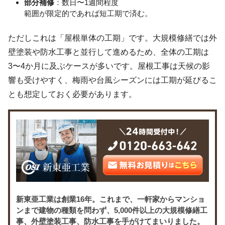
部分補修
：数日〜1週間程度
範囲が限定的であれば短工期で済む。
ただしこれは「屋根単体の工期」です。大規模修繕では外
壁塗装や防水工事と並行して進めるため、全体の工期は
3〜4か月に及ぶケースが多いです。屋根工事は天候の影
響も受けやすく、梅雨や台風シーズンには工期が延びるこ
とも想定しておく必要があります。
新東亜工業は創業16年。これまで、一軒家からマンショ
ンまで建物の種類を問わず、5,000件以上の大規模修繕工
事、外壁塗装工事、防水工事を手がけてまいりました。