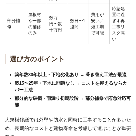
応急処
屋根材
費用が
置に過
数万
部分補
や一部
数日〜1
安い／
ぎず再
円〜数
修
の補修
週間
短工期
工事リ
十万円
のみ
で可能
スク高
い
選び方のポイント
築年数30年以上・下地劣化あり → 葺き替え工法が最適
築15〜25年・下地に問題なし → コストを抑えるならカ
バー工法
部分的な破損・雨漏り初期段階 → 部分補修で応急対応可
能
大規模修繕では外壁や防水と同時に工事することが多いた
め、長期的なコストと建物寿命を考慮して選ぶことが重要