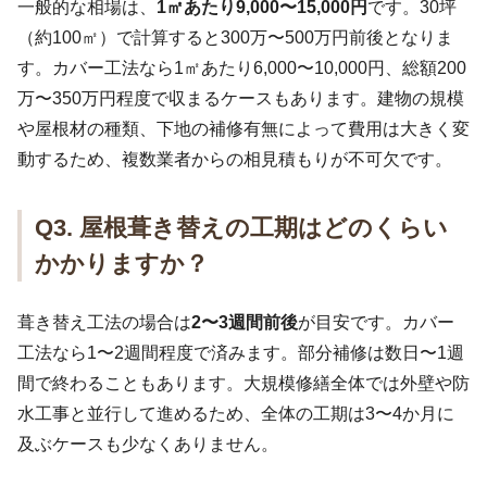
一般的な相場は、
1㎡あたり9,000〜15,000円
です。30坪
（約100㎡）で計算すると300万〜500万円前後となりま
す。カバー工法なら1㎡あたり6,000〜10,000円、総額200
万〜350万円程度で収まるケースもあります。建物の規模
や屋根材の種類、下地の補修有無によって費用は大きく変
動するため、複数業者からの相見積もりが不可欠です。
Q3. 屋根葺き替えの工期はどのくらい
かかりますか？
葺き替え工法の場合は
2〜3週間前後
が目安です。カバー
工法なら1〜2週間程度で済みます。部分補修は数日〜1週
間で終わることもあります。大規模修繕全体では外壁や防
水工事と並行して進めるため、全体の工期は3〜4か月に
及ぶケースも少なくありません。