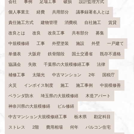
会社
事例
足場工事
破損
設計監理方式
個人事業主
経費
共用部分
議事録署名人とは
責任施工方式
建物管理
消費税
自社施工
賃貸
改良とは
改良
改良工事
共有部分
募集
中規模修繕
工事
外壁塗装
施設
外壁
一戸建て
単価表
大阪府
鉄骨階段
国土交通省
既存不適格
協議会
失敗
千葉県の大規模修繕工事
法律
補修工事
太陽光
中古マンション
2年
国税庁
火災
インボイス制度
施工
施工事例
中規模修善
ベランダ防水
埼玉県の大規模修繕
木造アパート
神奈川県の大規模修繕
ビル修繕
中古マンション大規模修繕工事
栃木県
勘定科目
ストレス
2階
費用相場
何年
パルコン住宅