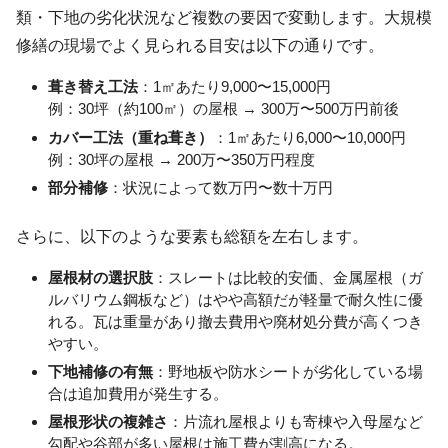
類・下地の劣化状況など複数の要因で変動します。大規模
修繕の現場でよく見られる目安は以下の通りです。
葺き替え工法
：1㎡あたり9,000〜15,000円
例：30坪（約100㎡）の屋根 → 300万〜500万円前後
カバー工法（重ね葺き）
：1㎡あたり6,000〜10,000円
例：30坪の屋根 → 200万〜350万円程度
部分補修
：状況によって数万円〜数十万円
さらに、以下のような要素も総額を左右します。
屋根材の選択肢
：スレートは比較的安価、金属屋根（ガ
ルバリウム鋼板など）はやや高額だが軽量で耐久性に優
れる。瓦は重量があり撤去費用や廃材処分費が高くつき
やすい。
下地補修の有無
：野地板や防水シートが劣化している場
合は追加費用が発生する。
屋根形状の複雑さ
：片流れ屋根よりも寄棟や入母屋など
勾配や谷部が多い屋根は施工費が割高になる。