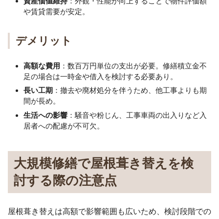
資産価値維持
：外観・性能が向上することで物件評価額
や賃貸需要が安定。
デメリット
高額な費用
：数百万円単位の支出が必要。修繕積立金不
足の場合は一時金や借入を検討する必要あり。
長い工期
：撤去や廃材処分を伴うため、他工事よりも期
間が長め。
生活への影響
：騒音や粉じん、工事車両の出入りなど入
居者への配慮が不可欠。
大規模修繕で屋根葺き替えを検
討する際の注意点
屋根葺き替えは高額で影響範囲も広いため、検討段階での