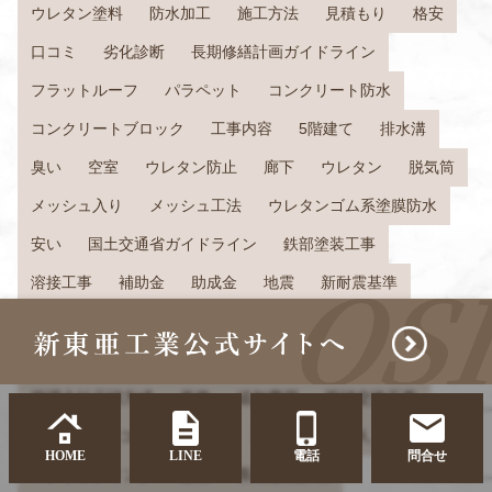
ウレタン塗料
防水加工
施工方法
見積もり
格安
口コミ
劣化診断
長期修繕計画ガイドライン
フラットルーフ
パラペット
コンクリート防水
コンクリートブロック
工事内容
5階建て
排水溝
臭い
空室
ウレタン防止
廊下
ウレタン
脱気筒
メッシュ入り
メッシュ工法
ウレタンゴム系塗膜防水
安い
国土交通省ガイドライン
鉄部塗装工事
溶接工事
補助金
助成金
地震
新耐震基準
旧耐震基準
2000年基準
倉庫
18年
耐震スリット
天井裏
点検口
値上げ
大規模修繕委員会
管理会社元請方式
義務
追加費用
雨樋交換工事
世田谷区
コンサルタント
改修
怪しい人
HOME
LINE
電話
問合せ
コンサルティング
修繕
長期修繕計画