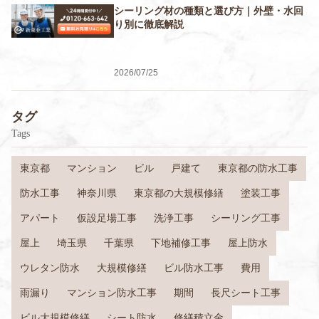
シーリング材の種類と選び方｜外壁・水回
り別に徹底解説
2026/07/25
タグ
Tags
東京都
マンション
ビル
戸建て
東京都の防水工事
防水工事
神奈川県
東京都の大規模修繕
塗装工事
アパート
仮設足場工事
洗浄工事
シーリング工事
屋上
埼玉県
千葉県
下地補修工事
屋上防水
ウレタン防水
大規模修繕
ビル防水工事
費用
雨漏り
マンション防水工事
期間
長尺シート工事
ビル大規模修繕
シート防水
修繕積立金