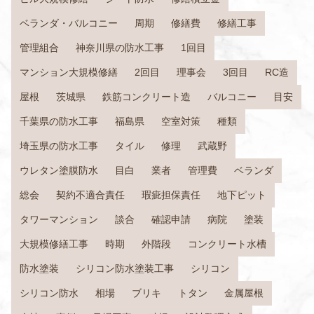
ベランダ・バルコニー
周期
修繕費
修繕工事
管理組合
神奈川県の防水工事
1回目
マンション大規模修繕
2回目
理事会
3回目
RC造
屋根
茨城県
鉄筋コンクリート造
バルコニー
目安
千葉県の防水工事
福島県
空室対策
種類
埼玉県の防水工事
タイル
修理
武蔵野
ウレタン塗膜防水
目白
業者
管理費
ベランダ
総会
契約不適合責任
瑕疵担保責任
地下ピット
タワーマンション
談合
確認申請
病院
塗装
大規模修繕工事
時期
外階段
コンクリート水槽
防水塗装
シリコン防水塗装工事
シリコン
シリコン防水
相場
ブリキ
トタン
金属屋根