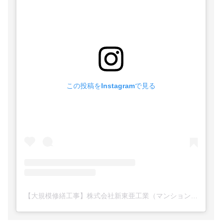
この投稿をInstagramで見る
【大規模修繕工事】株式会社新東亜工業（マンション・ビル・アパート・一戸建て等）(@shintoa_kogyo)がシェアした投稿