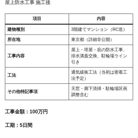
屋上防水工事 施工後
項目
内容
建物種別
3階建てマンション（RC造）
所在地
東京都（詳細非公開）
屋上・塔屋・庇の防水工事、
工事内容
排水溝蓋交換、駐輪場ライン
引き
通気緩衝工法（当初は密着工
工法
法予定）
天窓・廊下清掃・駐輪場区画
その他特記事項
調整含む
工事金額：100万円
工期：5日間