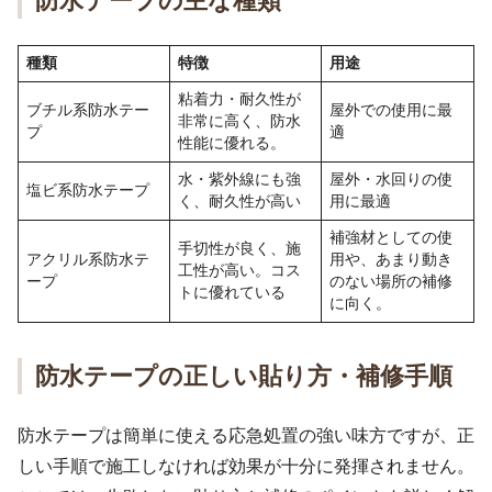
防水テープの主な種類
種類
特徴
用途
粘着力・耐久性が
ブチル系防水テー
屋外での使用に最
非常に高く、防水
プ
適
性能に優れる。
水・紫外線にも強
屋外・水回りの使
塩ビ系防水テープ
く、耐久性が高い
用に最適
補強材としての使
手切性が良く、施
アクリル系防水テ
用や、あまり動き
工性が高い。コス
ープ
のない場所の補修
トに優れている
に向く。
防水テープの正しい貼り方・補修手順
防水テープは簡単に使える応急処置の強い味方ですが、正
しい手順で施工しなければ効果が十分に発揮されません。