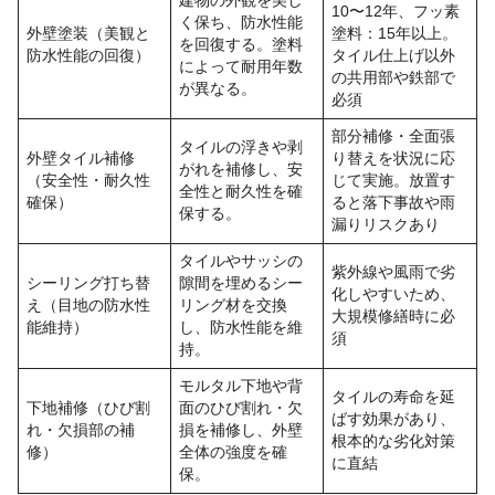
建物の外観を美し
10〜12年、フッ素
く保ち、防水性能
外壁塗装（美観と
塗料：15年以上。
を回復する。塗料
防水性能の回復）
タイル仕上げ以外
によって耐用年数
の共用部や鉄部で
が異なる。
必須
部分補修・全面張
タイルの浮きや剥
外壁タイル補修
り替えを状況に応
がれを補修し、安
（安全性・耐久性
じて実施。放置す
全性と耐久性を確
確保）
ると落下事故や雨
保する。
漏りリスクあり
タイルやサッシの
紫外線や風雨で劣
シーリング打ち替
隙間を埋めるシー
化しやすいため、
え（目地の防水性
リング材を交換
大規模修繕時に必
能維持）
し、防水性能を維
須
持。
モルタル下地や背
タイルの寿命を延
下地補修（ひび割
面のひび割れ・欠
ばす効果があり、
れ・欠損部の補
損を補修し、外壁
根本的な劣化対策
修）
全体の強度を確
に直結
保。