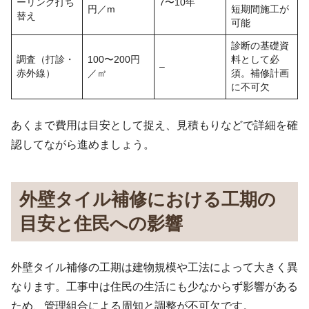
ーリング打ち
7〜10年
円／m
短期間施工が
替え
可能
診断の基礎資
調査（打診・
100〜200円
料として必
–
赤外線）
／㎡
須。補修計画
に不可欠
あくまで費用は目安として捉え、見積もりなどで詳細を確
認してながら進めましょう。
外壁タイル補修における工期の
目安と住民への影響
外壁タイル補修の工期は建物規模や工法によって大きく異
なります。工事中は住民の生活にも少なからず影響がある
ため、管理組合による周知と調整が不可欠です。