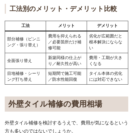
工法別のメリット・デメリット比較
工法
メリット
デメリット
費用を抑えられる
劣化が広範囲だと
部分補修（ピンニ
／必要箇所だけ補
根本解決にならな
ング・張り替え）
修可能
い
新築同様の仕上が
費用・工期が大き
全面張り替え
り／耐久性が高い
くなる
目地補修・シーリ
短期間で施工可能
タイル本体の劣化
ング打ち替え
／防水性能回復
には対応できない
外壁タイル補修の費用相場
外壁タイル補修を検討するうえで、費用が気になるという
方も多いのではないでしょうか。