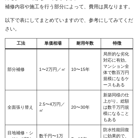
補修内容や施工を行う部分によって、費用は異なります。
以下で表にしてまとめていますので、参考にしてみてくだ
さい。
工法
単価相場
耐用年数
特徴
局所的な劣化
対応に有効。
マンション全
部分補修
1〜2万円／㎡
10〜15年
体で数百万円
規模になるケ
ースもある
新築同様の仕
上がり。総額
2.5〜4万円／
全面張り替え
20〜30年
は数千万円規
㎡
模になること
もある
防水性能回復
目地補修・シ
数千円〜1万
に効果的で、