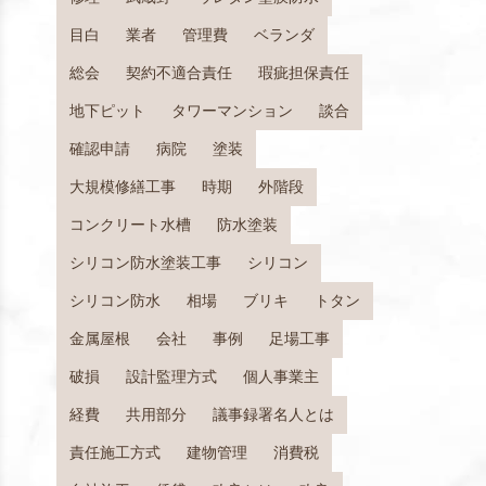
目白
業者
管理費
ベランダ
総会
契約不適合責任
瑕疵担保責任
地下ピット
タワーマンション
談合
確認申請
病院
塗装
大規模修繕工事
時期
外階段
コンクリート水槽
防水塗装
シリコン防水塗装工事
シリコン
シリコン防水
相場
ブリキ
トタン
金属屋根
会社
事例
足場工事
破損
設計監理方式
個人事業主
経費
共用部分
議事録署名人とは
責任施工方式
建物管理
消費税