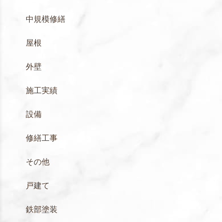
中規模修繕
屋根
外壁
施工実績
設備
修繕工事
その他
戸建て
鉄部塗装