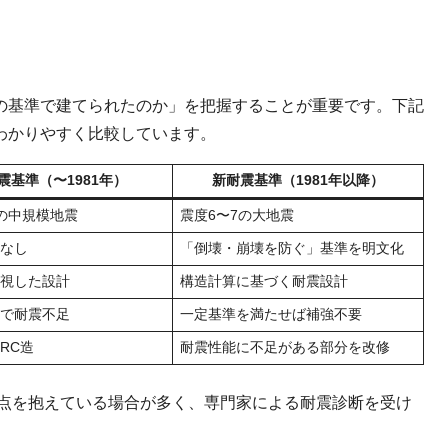
の基準で建てられたのか」を把握することが重要です。下記
わかりやすく比較しています。
震基準（〜1981年）
新耐震基準（1981年以降）
の中規模地震
震度6〜7の大地震
なし
「倒壊・崩壊を防ぐ」基準を明文化
視した設計
構造計算に基づく耐震設計
で耐震不足
一定基準を満たせば補強不要
RC造
耐震性能に不足がある部分を改修
弱点を抱えている場合が多く、専門家による耐震診断を受け