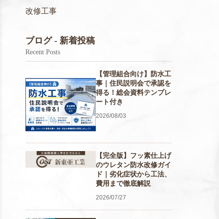
改修工事
ブログ - 新着投稿
Recent Posts
【管理組合向け】防水工
事｜住民説明会で承認を
得る！総会資料テンプレ
ート付き
2026/08/03
【完全版】フッ素仕上げ
のウレタン防水改修ガイ
ド｜劣化症状から工法、
費用まで徹底解説
2026/07/27