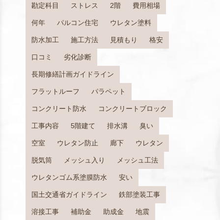
勘定科目
ストレス
2階
費用相場
何年
パルコン住宅
ウレタン塗料
防水加工
施工方法
見積もり
格安
口コミ
劣化診断
長期修繕計画ガイドライン
フラットルーフ
パラペット
コンクリート防水
コンクリートブロック
工事内容
5階建て
排水溝
臭い
空室
ウレタン防止
廊下
ウレタン
脱気筒
メッシュ入り
メッシュ工法
ウレタンゴム系塗膜防水
安い
国土交通省ガイドライン
鉄部塗装工事
溶接工事
補助金
助成金
地震