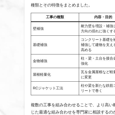
種類とその特徴をまとめました。
工事の種類
内容・目的
耐力壁を増設・補強
壁補強
方向の揺れに強くす
コンクリート基礎を
基礎補強
補強して建物を支え
高める
柱・梁・土台を接合
金物補強
強化
瓦を金属屋根など軽
屋根軽量化
に変更
柱や梁を新たな鉄筋
RCジャケット工法
リートで巻く
複数の工事を組み合わせることで、より高い
じた最適な組み合わせを専門家に相談するの