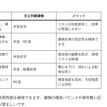
主な対象建物
メリット
し、横
コストが比較的安く、効果
木造住宅
る
が実感しやすい
補修・
建物全体の安定性を確保で
る力を
木造・RC造
きる
金物で
接合部の破断を防ぎ、倒壊
木造住宅
リスクを軽減
量素材
重心を下げ、揺れによる転
木造・軽量鉄骨
倒を防ぐ
コンク
構造強度を高め、大型地震
RC造
にも対応
耐震性能を確保できます。建物の構造バランスや築年数に応
が望ましいです。