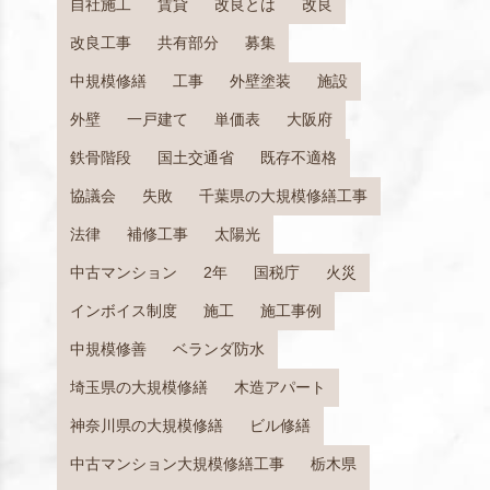
自社施工
賃貸
改良とは
改良
改良工事
共有部分
募集
中規模修繕
工事
外壁塗装
施設
外壁
一戸建て
単価表
大阪府
鉄骨階段
国土交通省
既存不適格
協議会
失敗
千葉県の大規模修繕工事
法律
補修工事
太陽光
中古マンション
2年
国税庁
火災
インボイス制度
施工
施工事例
中規模修善
ベランダ防水
埼玉県の大規模修繕
木造アパート
神奈川県の大規模修繕
ビル修繕
中古マンション大規模修繕工事
栃木県