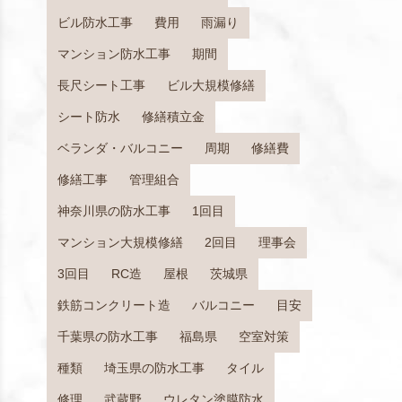
ビル防水工事
費用
雨漏り
マンション防水工事
期間
長尺シート工事
ビル大規模修繕
シート防水
修繕積立金
ベランダ・バルコニー
周期
修繕費
修繕工事
管理組合
神奈川県の防水工事
1回目
マンション大規模修繕
2回目
理事会
3回目
RC造
屋根
茨城県
鉄筋コンクリート造
バルコニー
目安
千葉県の防水工事
福島県
空室対策
種類
埼玉県の防水工事
タイル
修理
武蔵野
ウレタン塗膜防水