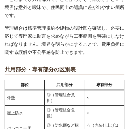
境界は意外と曖昧で、住民同士の認識に差が出やすい箇所
です。
管理組合は標準管理規約や建物の設計図を確認し、必要に
応じて専門家に助言を求めながら工事範囲を明確にしなけ
ればなりません。境界を明らかにすることで、費用負担に
関する誤解や不公平感を防止できます。
共用部分・専有部分の区別表
部位
共用部分
専有部分
◎（管理組合負
外壁
×
担）
◎（管理組合負
屋上防水
×
担）
◎（防水層など構
△（内装仕上げは
バルコニー床