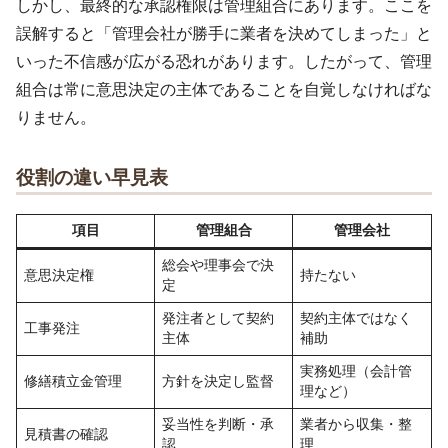
しかし、最終的な承認権限は管理組合にあります。ここを
誤解すると「管理会社が勝手に業者を決めてしまった」と
いった不信感が広がる恐れがあります。したがって、管理
組合は常に意思決定の主体であることを自覚しなければな
りません。
役割の違い早見表
項目
管理組合
管理会社
総会や理事会で決
意思決定権
持たない
定
発注者として契約
契約主体ではなく
工事発注
主体
補助
実務処理（会計管
修繕積立金管理
方針を決定し監督
理など）
妥当性を判断・承
業者から収集・整
見積書の確認
認
理