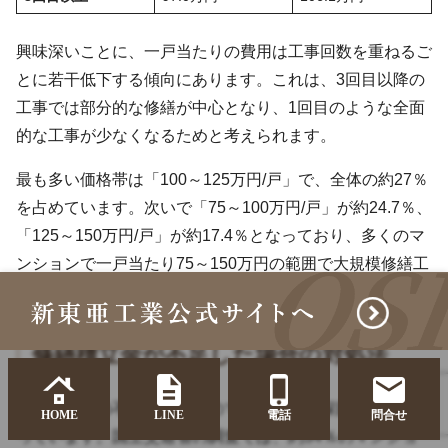
興味深いことに、一戸当たりの費用は工事回数を重ねるご
とに若干低下する傾向にあります。これは、3回目以降の
工事では部分的な修繕が中心となり、1回目のような全面
的な工事が少なくなるためと考えられます。
最も多い価格帯は「100～125万円/戸」で、全体の約27％
を占めています。次いで「75～100万円/戸」が約24.7％、
「125～150万円/戸」が約17.4％となっており、多くのマ
ンションで一戸当たり75～150万円の範囲で大規模修繕工
事が実施されていることが分かります。
修繕積立金が不足した場合の対処法
修繕積立金の不足は、多くのマンションで深刻な問題とな
HOME
LINE
電話
問合せ
っています。国土交通省の調査では、約34％のマンショ