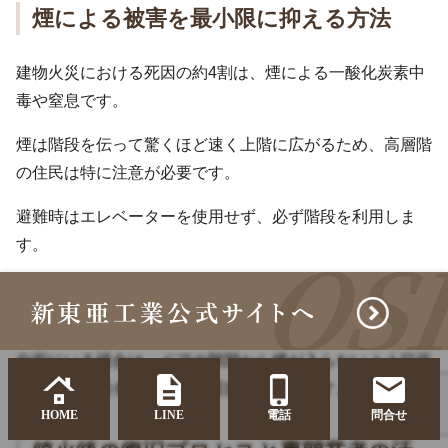
煙による被害を最小限に抑える方法
建物火災における死因の約4割は、煙による一酸化炭素中
毒や窒息です。
煙は階段を伝って驚くほど速く上階に広がるため、高層階
の住民は特に注意が必要です。
避難時はエレベーターを使用せず、必ず階段を利用しま
す。
濡れたタオルやハンカチで口と鼻を覆い、煙を吸い込まな
いよう注意しながら避難します。
自室にいる場合は、ドアの隙間から煙が入らないよう目張
りをし、救助を待つことも選択肢となります。
HOME
LINE
電話
問合せ