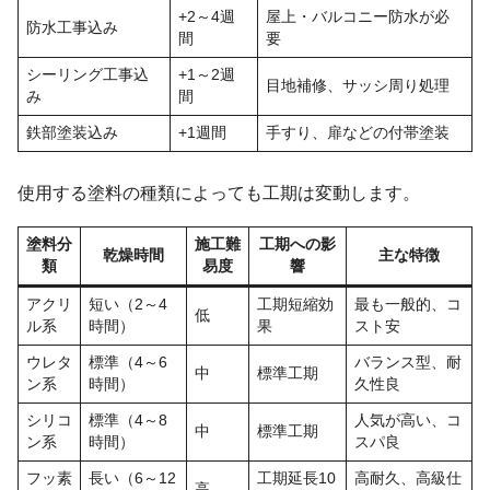
+2～4週
屋上・バルコニー防水が必
防水工事込み
間
要
シーリング工事込
+1～2週
目地補修、サッシ周り処理
み
間
鉄部塗装込み
+1週間
手すり、扉などの付帯塗装
使用する塗料の種類によっても工期は変動します。
塗料分
施工難
工期への影
乾燥時間
主な特徴
類
易度
響
アクリ
短い（2～4
工期短縮効
最も一般的、コ
低
ル系
時間）
果
スト安
ウレタ
標準（4～6
バランス型、耐
中
標準工期
ン系
時間）
久性良
シリコ
標準（4～8
人気が高い、コ
中
標準工期
ン系
時間）
スパ良
フッ素
長い（6～12
工期延長10
高耐久、高級仕
高