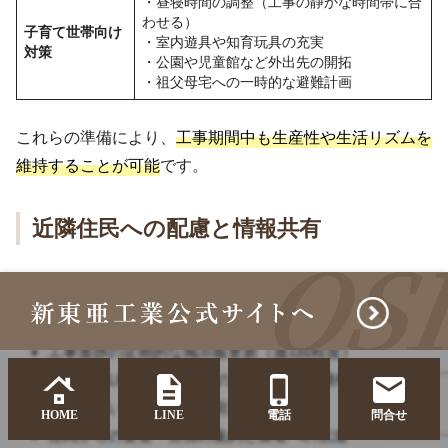
・昼寝時間の調整（工事の静かな時間帯に合
わせる）
子育て世帯向け
・室内遊具や知育玩具の充実
対策
・公園や児童館など外出先の開拓
・祖父母宅への一時的な避難計画
これらの準備により、
工事期間中も生産性や生活リズムを
維持することが可能
です。
近隣住民への配慮と情報共有
マンション住民同士の協力と理解が工事成功の鍵となりま
す。
工事進捗の定期的な掲示板更新（週1回程度）
住民向けLINEグループでのリアルタイム情報共有
騒音や臭いの強い日の事前通知
HOME
LINE
電話
問合せ
住民からの要望・苦情の集約と業者への伝達