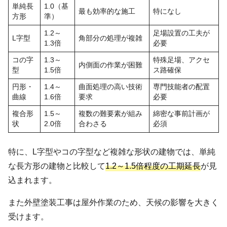
単純長
1.0（基
最も効率的な施工
特になし
方形
準）
1.2～
足場設置の工夫が
L字型
角部分の処理が複雑
1.3倍
必要
コの字
1.3～
特殊足場、アクセ
内側面の作業が困難
型
1.5倍
ス路確保
円形・
1.4～
曲面処理の高い技術
専門技能者の配置
曲線
1.6倍
要求
必要
複合形
1.5～
複数の難要素が組み
綿密な事前計画が
状
2.0倍
合わさる
必須
特に、L字型やコの字型など複雑な形状の建物では、単純
な長方形の建物と比較して
1.2～1.5倍程度の工期延長
が見
込まれます。
また外壁塗装工事は屋外作業のため、天候の影響を大きく
受けます。