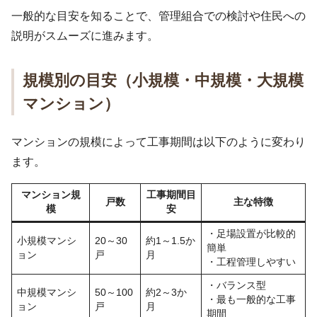
一般的な目安を知ることで、管理組合での検討や住民への
説明がスムーズに進みます。
規模別の目安（小規模・中規模・大規模
マンション）
マンションの規模によって工事期間は以下のように変わり
ます。
マンション規
工事期間目
戸数
主な特徴
模
安
・足場設置が比較的
小規模マンシ
20～30
約1～1.5か
簡単
ョン
戸
月
・工程管理しやすい
・バランス型
中規模マンシ
50～100
約2～3か
・最も一般的な工事
ョン
戸
月
期間