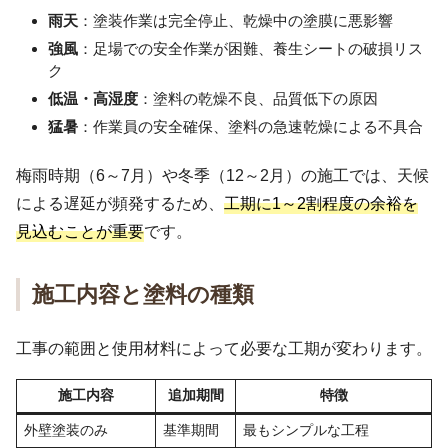
雨天
：塗装作業は完全停止、乾燥中の塗膜に悪影響
強風
：足場での安全作業が困難、養生シートの破損リス
ク
低温・高湿度
：塗料の乾燥不良、品質低下の原因
猛暑
：作業員の安全確保、塗料の急速乾燥による不具合
梅雨時期（6～7月）や冬季（12～2月）の施工では、天候
による遅延が頻発するため、
工期に1～2割程度の余裕を
見込むことが重要
です。
施工内容と塗料の種類
工事の範囲と使用材料によって必要な工期が変わります。
施工内容
追加期間
特徴
外壁塗装のみ
基準期間
最もシンプルな工程