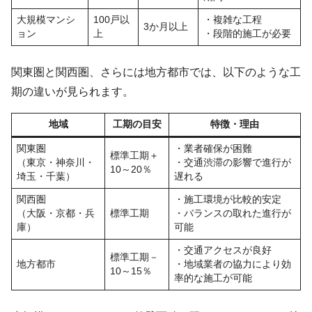
大規模マンシ
100戸以
・複雑な工程
3か月以上
ョン
上
・段階的施工が必要
関東圏と関西圏、さらには地方都市では、以下のような工
期の違いが見られます。
地域
工期の目安
特徴・理由
関東圏
・業者確保が困難
標準工期＋
（東京・神奈川・
・交通渋滞の影響で進行が
10～20％
埼玉・千葉）
遅れる
関西圏
・施工環境が比較的安定
（大阪・京都・兵
標準工期
・バランスの取れた進行が
庫）
可能
・交通アクセスが良好
標準工期－
地方都市
・地域業者の協力により効
10～15％
率的な施工が可能