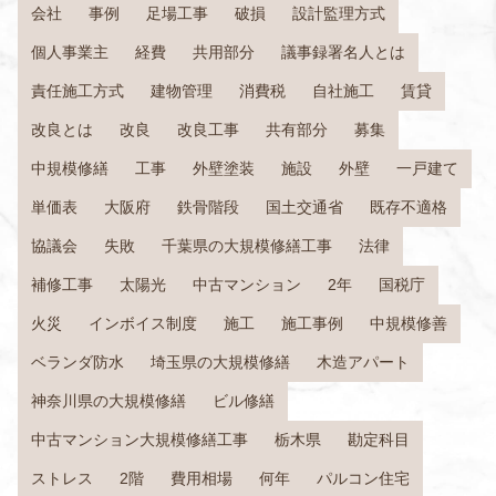
会社
事例
足場工事
破損
設計監理方式
個人事業主
経費
共用部分
議事録署名人とは
責任施工方式
建物管理
消費税
自社施工
賃貸
改良とは
改良
改良工事
共有部分
募集
中規模修繕
工事
外壁塗装
施設
外壁
一戸建て
単価表
大阪府
鉄骨階段
国土交通省
既存不適格
協議会
失敗
千葉県の大規模修繕工事
法律
補修工事
太陽光
中古マンション
2年
国税庁
火災
インボイス制度
施工
施工事例
中規模修善
ベランダ防水
埼玉県の大規模修繕
木造アパート
神奈川県の大規模修繕
ビル修繕
中古マンション大規模修繕工事
栃木県
勘定科目
ストレス
2階
費用相場
何年
パルコン住宅