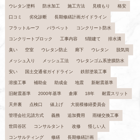
ウレタン塗料
防水加工
施工方法
見積もり
格安
口コミ
劣化診断
長期修繕計画ガイドライン
フラットルーフ
パラペット
コンクリート防水
コンクリートブロック
工事内容
5階建て
排水溝
臭い
空室
ウレタン防止
廊下
ウレタン
脱気筒
メッシュ入り
メッシュ工法
ウレタンゴム系塗膜防水
安い
国土交通省ガイドライン
鉄部塗装工事
溶接工事
補助金
助成金
地震
新耐震基準
旧耐震基準
2000年基準
倉庫
18年
耐震スリット
天井裏
点検口
値上げ
大規模修繕委員会
管理会社元請方式
義務
追加費用
雨樋交換工事
世田谷区
コンサルタント
改修
怪しい人
コンサルティング
修繕
長期修繕計画