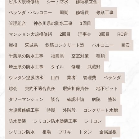
ビル大規模修繕
シート防水
修繕積立金
ベランダ・バルコニー
周期
修繕費
修繕工事
管理組合
神奈川県の防水工事
1回目
マンション大規模修繕
2回目
理事会
3回目
RC造
屋根
茨城県
鉄筋コンクリート造
バルコニー
目安
千葉県の防水工事
福島県
空室対策
種類
埼玉県の防水工事
タイル
修理
武蔵野
ウレタン塗膜防水
目白
業者
管理費
ベランダ
総会
契約不適合責任
瑕疵担保責任
地下ピット
タワーマンション
談合
確認申請
病院
塗装
大規模修繕工事
時期
外階段
コンクリート水槽
防水塗装
シリコン防水塗装工事
シリコン
シリコン防水
相場
ブリキ
トタン
金属屋根