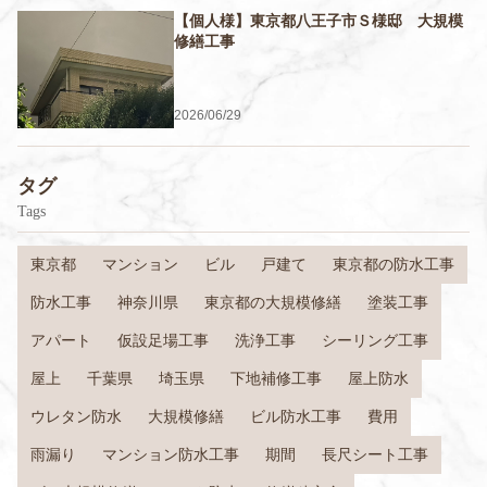
【個人様】東京都八王子市Ｓ様邸 大規模
修繕工事
2026/06/29
タグ
Tags
東京都
マンション
ビル
戸建て
東京都の防水工事
防水工事
神奈川県
東京都の大規模修繕
塗装工事
アパート
仮設足場工事
洗浄工事
シーリング工事
屋上
千葉県
埼玉県
下地補修工事
屋上防水
ウレタン防水
大規模修繕
ビル防水工事
費用
雨漏り
マンション防水工事
期間
長尺シート工事