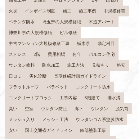
火災
インボイス制度
施工
施工事例
中規模修善
ベランダ防水
埼玉県の大規模修繕
木造アパート
神奈川県の大規模修繕
ビル修繕
中古マンション大規模修繕工事
栃木県
勘定科目
ストレス
2階
費用相場
何年
パルコン住宅
ウレタン塗料
防水加工
施工方法
見積もり
格安
口コミ
劣化診断
長期修繕計画ガイドライン
フラットルーフ
パラペット
コンクリート防水
コンクリートブロック
工事内容
5階建て
排水溝
臭い
空室
ウレタン防止
廊下
ウレタン
脱気筒
メッシュ入り
メッシュ工法
ウレタンゴム系塗膜防水
安い
国土交通省ガイドライン
鉄部塗装工事