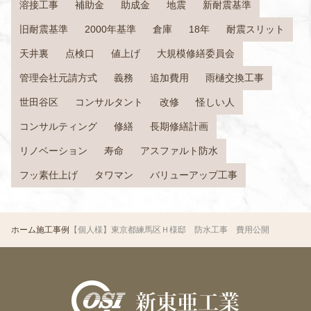
溶接工事
補助金
助成金
地震
新耐震基準
旧耐震基準
2000年基準
倉庫
18年
耐震スリット
天井裏
点検口
値上げ
大規模修繕委員会
管理会社元請方式
義務
追加費用
雨樋交換工事
世田谷区
コンサルタント
改修
怪しい人
コンサルティング
修繕
長期修繕計画
リノベーション
寿命
アスファルト防水
フッ素仕上げ
タワマン
バリューアップ工事
ホーム
施工事例
【個人様】東京都練馬区Ｈ様邸 防水工事 費用公開