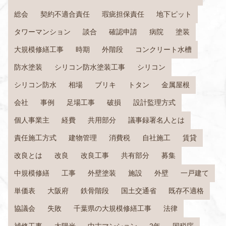
総会
契約不適合責任
瑕疵担保責任
地下ピット
タワーマンション
談合
確認申請
病院
塗装
大規模修繕工事
時期
外階段
コンクリート水槽
防水塗装
シリコン防水塗装工事
シリコン
シリコン防水
相場
ブリキ
トタン
金属屋根
会社
事例
足場工事
破損
設計監理方式
個人事業主
経費
共用部分
議事録署名人とは
責任施工方式
建物管理
消費税
自社施工
賃貸
改良とは
改良
改良工事
共有部分
募集
中規模修繕
工事
外壁塗装
施設
外壁
一戸建て
単価表
大阪府
鉄骨階段
国土交通省
既存不適格
協議会
失敗
千葉県の大規模修繕工事
法律
補修工事
太陽光
中古マンション
2年
国税庁