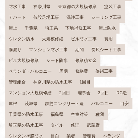
防水工事
神奈川県
東京都の大規模修繕
塗装工事
アパート
仮設足場工事
洗浄工事
シーリング工事
屋上
千葉県
埼玉県
下地補修工事
屋上防水
ウレタン防水
大規模修繕
ビル防水工事
費用
雨漏り
マンション防水工事
期間
長尺シート工事
ビル大規模修繕
シート防水
修繕積立金
ベランダ・バルコニー
周期
修繕費
修繕工事
管理組合
神奈川県の防水工事
1回目
マンション大規模修繕
2回目
理事会
3回目
RC造
屋根
茨城県
鉄筋コンクリート造
バルコニー
目安
千葉県の防水工事
福島県
空室対策
種類
埼玉県の防水工事
タイル
修理
武蔵野
ウレタン塗膜防水
目白
業者
管理費
ベランダ