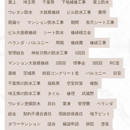
屋上
埼玉県
千葉県
下地補修工事
屋上防水
ウレタン防水
大規模修繕
ビル防水工事
費用
雨漏り
マンション防水工事
期間
長尺シート工事
ビル大規模修繕
シート防水
修繕積立金
ベランダ・バルコニー
周期
修繕費
修繕工事
管理組合
神奈川県の防水工事
1回目
マンション大規模修繕
2回目
理事会
3回目
RC造
屋根
茨城県
鉄筋コンクリート造
バルコニー
目安
千葉県の防水工事
福島県
空室対策
種類
埼玉県の防水工事
タイル
修理
武蔵野
ウレタン塗膜防水
目白
業者
管理費
ベランダ
総会
契約不適合責任
瑕疵担保責任
地下ピット
タワーマンション
談合
確認申請
病院
塗装