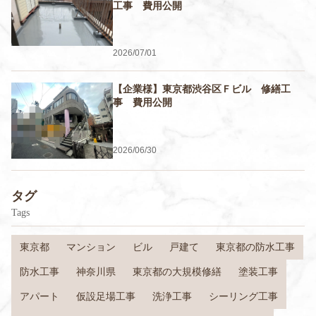
工事 費用公開
2026/07/01
【企業様】東京都渋谷区Ｆビル 修繕工
事 費用公開
2026/06/30
タグ
Tags
東京都
マンション
ビル
戸建て
東京都の防水工事
防水工事
神奈川県
東京都の大規模修繕
塗装工事
アパート
仮設足場工事
洗浄工事
シーリング工事