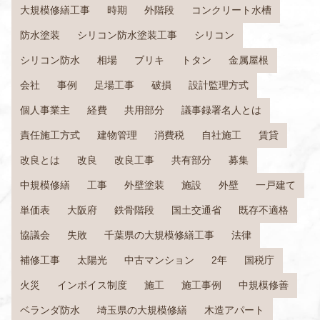
大規模修繕工事
時期
外階段
コンクリート水槽
防水塗装
シリコン防水塗装工事
シリコン
シリコン防水
相場
ブリキ
トタン
金属屋根
会社
事例
足場工事
破損
設計監理方式
個人事業主
経費
共用部分
議事録署名人とは
責任施工方式
建物管理
消費税
自社施工
賃貸
改良とは
改良
改良工事
共有部分
募集
中規模修繕
工事
外壁塗装
施設
外壁
一戸建て
単価表
大阪府
鉄骨階段
国土交通省
既存不適格
協議会
失敗
千葉県の大規模修繕工事
法律
補修工事
太陽光
中古マンション
2年
国税庁
火災
インボイス制度
施工
施工事例
中規模修善
ベランダ防水
埼玉県の大規模修繕
木造アパート