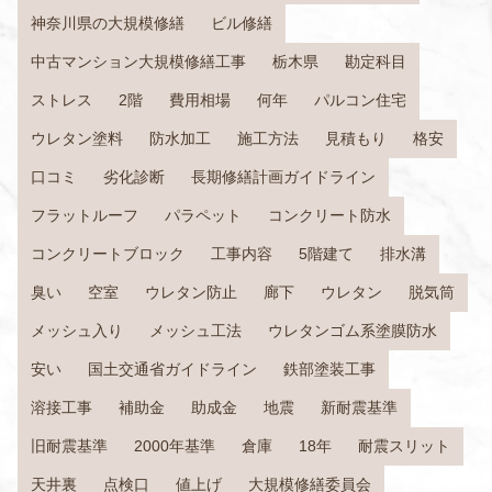
神奈川県の大規模修繕
ビル修繕
中古マンション大規模修繕工事
栃木県
勘定科目
ストレス
2階
費用相場
何年
パルコン住宅
ウレタン塗料
防水加工
施工方法
見積もり
格安
口コミ
劣化診断
長期修繕計画ガイドライン
フラットルーフ
パラペット
コンクリート防水
コンクリートブロック
工事内容
5階建て
排水溝
臭い
空室
ウレタン防止
廊下
ウレタン
脱気筒
メッシュ入り
メッシュ工法
ウレタンゴム系塗膜防水
安い
国土交通省ガイドライン
鉄部塗装工事
溶接工事
補助金
助成金
地震
新耐震基準
旧耐震基準
2000年基準
倉庫
18年
耐震スリット
天井裏
点検口
値上げ
大規模修繕委員会