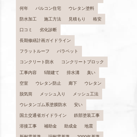
何年
パルコン住宅
ウレタン塗料
防水加工
施工方法
見積もり
格安
口コミ
劣化診断
長期修繕計画ガイドライン
フラットルーフ
パラペット
コンクリート防水
コンクリートブロック
工事内容
5階建て
排水溝
臭い
空室
ウレタン防止
廊下
ウレタン
脱気筒
メッシュ入り
メッシュ工法
ウレタンゴム系塗膜防水
安い
国土交通省ガイドライン
鉄部塗装工事
溶接工事
補助金
助成金
地震
新耐震基準
旧耐震基準
2000年基準