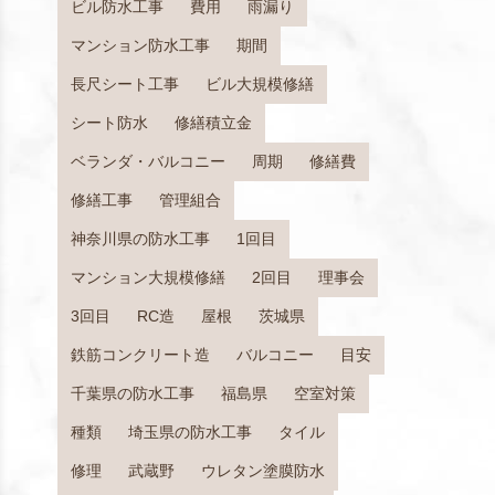
ビル防水工事
費用
雨漏り
マンション防水工事
期間
長尺シート工事
ビル大規模修繕
シート防水
修繕積立金
ベランダ・バルコニー
周期
修繕費
修繕工事
管理組合
神奈川県の防水工事
1回目
マンション大規模修繕
2回目
理事会
3回目
RC造
屋根
茨城県
鉄筋コンクリート造
バルコニー
目安
千葉県の防水工事
福島県
空室対策
種類
埼玉県の防水工事
タイル
修理
武蔵野
ウレタン塗膜防水