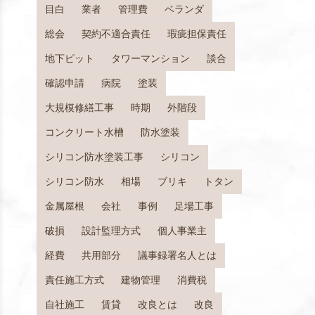
目白
業者
管理費
ベランダ
総会
契約不適合責任
瑕疵担保責任
地下ピット
タワーマンション
談合
確認申請
病院
塗装
大規模修繕工事
時期
外階段
コンクリート水槽
防水塗装
シリコン防水塗装工事
シリコン
シリコン防水
相場
ブリキ
トタン
金属屋根
会社
事例
足場工事
破損
設計監理方式
個人事業主
経費
共用部分
議事録署名人とは
責任施工方式
建物管理
消費税
自社施工
賃貸
改良とは
改良