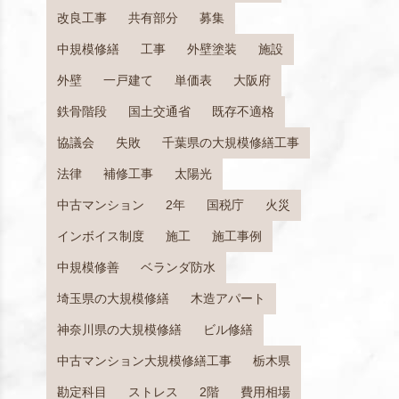
改良工事
共有部分
募集
中規模修繕
工事
外壁塗装
施設
外壁
一戸建て
単価表
大阪府
鉄骨階段
国土交通省
既存不適格
協議会
失敗
千葉県の大規模修繕工事
法律
補修工事
太陽光
中古マンション
2年
国税庁
火災
インボイス制度
施工
施工事例
中規模修善
ベランダ防水
埼玉県の大規模修繕
木造アパート
神奈川県の大規模修繕
ビル修繕
中古マンション大規模修繕工事
栃木県
勘定科目
ストレス
2階
費用相場