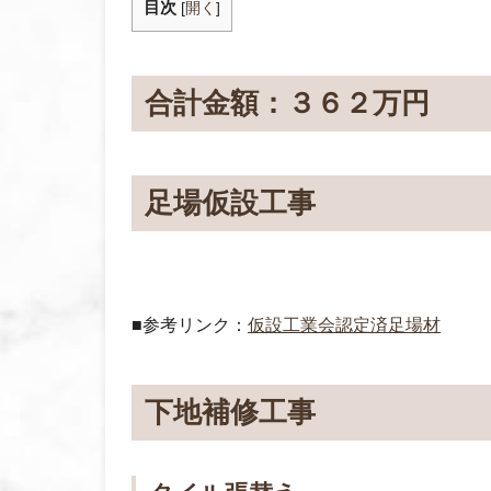
目次
[
開く
]
合計金額：３６２万円
足場仮設工事
■参考リンク：
仮設工業会認定済足場材
下地補修工事