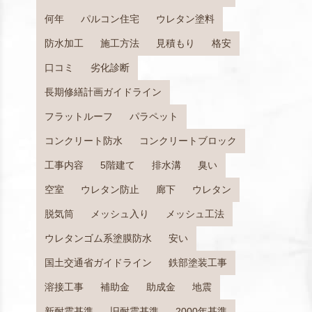
何年
パルコン住宅
ウレタン塗料
防水加工
施工方法
見積もり
格安
口コミ
劣化診断
長期修繕計画ガイドライン
フラットルーフ
パラペット
コンクリート防水
コンクリートブロック
工事内容
5階建て
排水溝
臭い
空室
ウレタン防止
廊下
ウレタン
脱気筒
メッシュ入り
メッシュ工法
ウレタンゴム系塗膜防水
安い
国土交通省ガイドライン
鉄部塗装工事
溶接工事
補助金
助成金
地震
新耐震基準
旧耐震基準
2000年基準