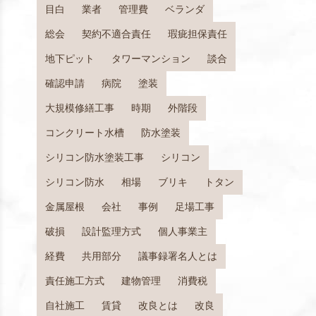
目白
業者
管理費
ベランダ
総会
契約不適合責任
瑕疵担保責任
地下ピット
タワーマンション
談合
確認申請
病院
塗装
大規模修繕工事
時期
外階段
コンクリート水槽
防水塗装
シリコン防水塗装工事
シリコン
シリコン防水
相場
ブリキ
トタン
金属屋根
会社
事例
足場工事
破損
設計監理方式
個人事業主
経費
共用部分
議事録署名人とは
責任施工方式
建物管理
消費税
自社施工
賃貸
改良とは
改良