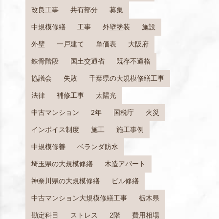
改良工事
共有部分
募集
中規模修繕
工事
外壁塗装
施設
外壁
一戸建て
単価表
大阪府
鉄骨階段
国土交通省
既存不適格
協議会
失敗
千葉県の大規模修繕工事
法律
補修工事
太陽光
中古マンション
2年
国税庁
火災
インボイス制度
施工
施工事例
中規模修善
ベランダ防水
埼玉県の大規模修繕
木造アパート
神奈川県の大規模修繕
ビル修繕
中古マンション大規模修繕工事
栃木県
勘定科目
ストレス
2階
費用相場