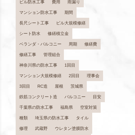
ビル防水工事
費用
雨漏り
マンション防水工事
期間
長尺シート工事
ビル大規模修繕
シート防水
修繕積立金
ベランダ・バルコニー
周期
修繕費
修繕工事
管理組合
神奈川県の防水工事
1回目
マンション大規模修繕
2回目
理事会
3回目
RC造
屋根
茨城県
鉄筋コンクリート造
バルコニー
目安
千葉県の防水工事
福島県
空室対策
種類
埼玉県の防水工事
タイル
修理
武蔵野
ウレタン塗膜防水