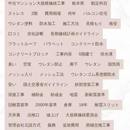
中古マンション大規模修繕工事
栃木県
勘定科目
ストレス
2階
費用相場
何年
パルコン住宅
ウレタン塗料
防水加工
施工方法
見積もり
格安
口コミ
劣化診断
長期修繕計画ガイドライン
フラットルーフ
パラペット
コンクリート防水
コンクリートブロック
工事内容
5階建て
排水溝
臭い
空室
ウレタン防止
廊下
ウレタン
脱気筒
メッシュ入り
メッシュ工法
ウレタンゴム系塗膜防水
安い
国土交通省ガイドライン
鉄部塗装工事
溶接工事
補助金
助成金
地震
新耐震基準
旧耐震基準
2000年基準
倉庫
18年
耐震スリット
天井裏
点検口
値上げ
大規模修繕委員会
管理会社元請方式
義務
追加費用
雨樋交換工事