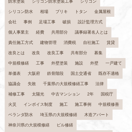
防水塗装
シリコン防水塗装工事
シリコン
シリコン防水
相場
ブリキ
トタン
金属屋根
会社
事例
足場工事
破損
設計監理方式
個人事業主
経費
共用部分
議事録署名人とは
責任施工方式
建物管理
消費税
自社施工
賃貸
改良とは
改良
改良工事
共有部分
募集
中規模修繕
工事
外壁塗装
施設
外壁
一戸建て
単価表
大阪府
鉄骨階段
国土交通省
既存不適格
協議会
失敗
千葉県の大規模修繕工事
法律
補修工事
太陽光
中古マンション
2年
国税庁
火災
インボイス制度
施工
施工事例
中規模修善
ベランダ防水
埼玉県の大規模修繕
木造アパート
神奈川県の大規模修繕
ビル修繕