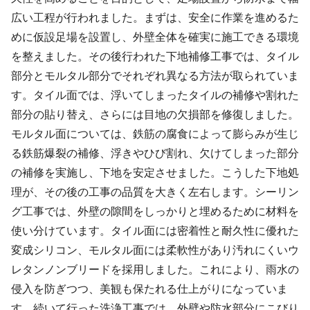
広い工程が行われました。まずは、安全に作業を進めるた
めに仮設足場を設置し、外壁全体を確実に施工できる環境
を整えました。その後行われた下地補修工事では、タイル
部分とモルタル部分でそれぞれ異なる方法が取られていま
す。タイル面では、浮いてしまったタイルの補修や割れた
部分の貼り替え、さらには目地の欠損部を修復しました。
モルタル面については、鉄筋の腐食によって膨らみが生じ
る鉄筋爆裂の補修、浮きやひび割れ、欠けてしまった部分
の補修を実施し、下地を安定させました。こうした下地処
理が、その後の工事の品質を大きく左右します。シーリン
グ工事では、外壁の隙間をしっかりと埋めるために材料を
使い分けています。タイル面には密着性と耐久性に優れた
変成シリコン、モルタル面には柔軟性があり汚れにくいウ
レタンノンブリードを採用しました。これにより、雨水の
侵入を防ぎつつ、美観も保たれる仕上がりになっていま
す。続いて行った洗浄工事では、外壁や防水部分にこびり