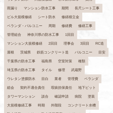
雨漏り
マンション防水工事
期間
長尺シート工事
ビル大規模修繕
シート防水
修繕積立金
ベランダ・バルコニー
周期
修繕費
修繕工事
管理組合
神奈川県の防水工事
1回目
マンション大規模修繕
2回目
理事会
3回目
RC造
屋根
茨城県
鉄筋コンクリート造
バルコニー
目安
千葉県の防水工事
福島県
空室対策
種類
埼玉県の防水工事
タイル
修理
武蔵野
ウレタン塗膜防水
目白
業者
管理費
ベランダ
総会
契約不適合責任
瑕疵担保責任
地下ピット
タワーマンション
談合
確認申請
病院
塗装
大規模修繕工事
時期
外階段
コンクリート水槽