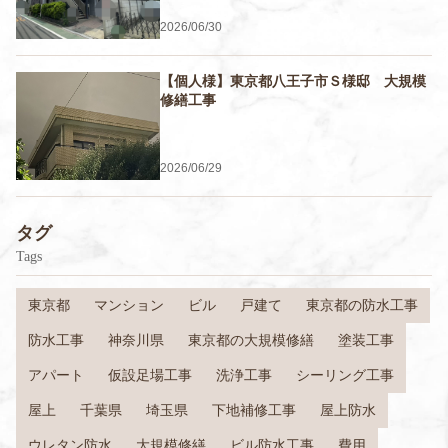
2026/06/30
【個人様】東京都八王子市Ｓ様邸 大規模
修繕工事
2026/06/29
タグ
Tags
東京都
マンション
ビル
戸建て
東京都の防水工事
防水工事
神奈川県
東京都の大規模修繕
塗装工事
アパート
仮設足場工事
洗浄工事
シーリング工事
屋上
千葉県
埼玉県
下地補修工事
屋上防水
ウレタン防水
大規模修繕
ビル防水工事
費用