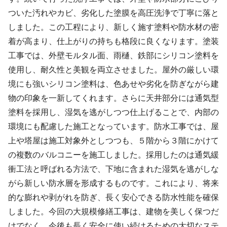
ついた汚れやカビ、劣化した塗膜を高圧洗浄で丁寧に落と
しました。この工程により、新しく施す塗料や防水材の密
着が高まり、仕上がりの持ちも格段に良くなります。塗装
工事では、外壁モルタル面、雨樋、鉄部にシリコン塗料を
使用し、耐久性と美観を両立させました。屋外の厳しい環
境にも強いシリコン塗料は、色あせや劣化を防ぎながら建
物の印象を一新してくれます。さらに天井部分には通気型
塗料を採用し、湿気を逃がしつつ仕上げることで、内部の
環境にも配慮した施工となっています。防水工事では、屋
上や塔屋は施工対象外としつつも、５階から３階にかけて
の複数のバルコニーを施工しました。採用したのは通気緩
衝工法と呼ばれる方法で、下地に含まれた湿気を逃がしな
がら新しい防水層を形成するものです。これにより、将来
的な膨れや剥がれを防ぎ、長く安心できる防水性能を確保
しました。今回の大規模修繕工事は、建物を美しく保つだ
けでなく、今後も長く安全に使い続けるための大切なステ