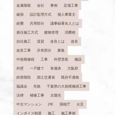
金属屋根
会社
事例
足場工事
破損
設計監理方式
個人事業主
経費
共用部分
議事録署名人とは
責任施工方式
建物管理
消費税
自社施工
賃貸
改良とは
改良
改良工事
共有部分
募集
中規模修繕
工事
外壁塗装
施設
外壁
一戸建て
単価表
大阪府
鉄骨階段
国土交通省
既存不適格
協議会
失敗
千葉県の大規模修繕工事
法律
補修工事
太陽光
中古マンション
2年
国税庁
火災
インボイス制度
施工
施工事例