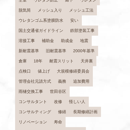
空室
ウレタン防止
廊下
ウレタン
脱気筒
メッシュ入り
メッシュ工法
ウレタンゴム系塗膜防水
安い
国土交通省ガイドライン
鉄部塗装工事
溶接工事
補助金
助成金
地震
新耐震基準
旧耐震基準
2000年基準
倉庫
18年
耐震スリット
天井裏
点検口
値上げ
大規模修繕委員会
管理会社元請方式
義務
追加費用
雨樋交換工事
世田谷区
コンサルタント
改修
怪しい人
コンサルティング
修繕
長期修繕計画
リノベーション
寿命