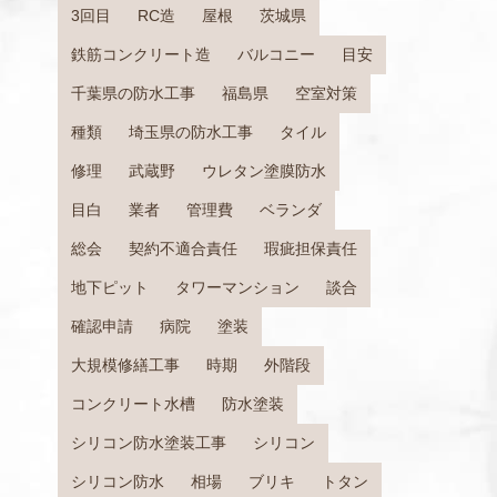
3回目
RC造
屋根
茨城県
鉄筋コンクリート造
バルコニー
目安
千葉県の防水工事
福島県
空室対策
種類
埼玉県の防水工事
タイル
修理
武蔵野
ウレタン塗膜防水
目白
業者
管理費
ベランダ
総会
契約不適合責任
瑕疵担保責任
地下ピット
タワーマンション
談合
確認申請
病院
塗装
大規模修繕工事
時期
外階段
コンクリート水槽
防水塗装
シリコン防水塗装工事
シリコン
シリコン防水
相場
ブリキ
トタン