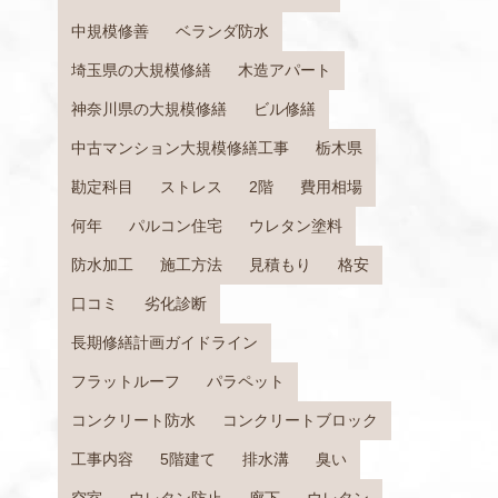
中規模修善
ベランダ防水
埼玉県の大規模修繕
木造アパート
神奈川県の大規模修繕
ビル修繕
中古マンション大規模修繕工事
栃木県
勘定科目
ストレス
2階
費用相場
何年
パルコン住宅
ウレタン塗料
防水加工
施工方法
見積もり
格安
口コミ
劣化診断
長期修繕計画ガイドライン
フラットルーフ
パラペット
コンクリート防水
コンクリートブロック
工事内容
5階建て
排水溝
臭い