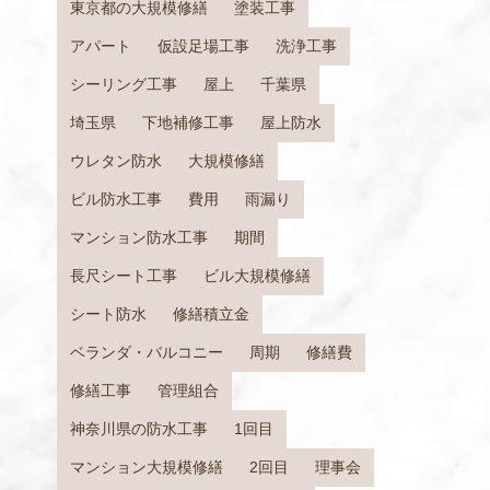
東京都の大規模修繕
塗装工事
アパート
仮設足場工事
洗浄工事
シーリング工事
屋上
千葉県
埼玉県
下地補修工事
屋上防水
ウレタン防水
大規模修繕
ビル防水工事
費用
雨漏り
マンション防水工事
期間
長尺シート工事
ビル大規模修繕
シート防水
修繕積立金
ベランダ・バルコニー
周期
修繕費
修繕工事
管理組合
神奈川県の防水工事
1回目
マンション大規模修繕
2回目
理事会