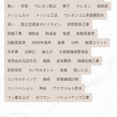
臭い
空室
ウレタン防止
廊下
ウレタン
脱気筒
メッシュ入り
メッシュ工法
ウレタンゴム系塗膜防水
安い
国土交通省ガイドライン
鉄部塗装工事
溶接工事
補助金
助成金
地震
新耐震基準
旧耐震基準
2000年基準
倉庫
18年
耐震スリット
天井裏
点検口
値上げ
大規模修繕委員会
管理会社元請方式
義務
追加費用
雨樋交換工事
世田谷区
コンサルタント
改修
怪しい人
コンサルティング
修繕
長期修繕計画
リノベーション
寿命
アスファルト防水
フッ素仕上げ
タワマン
バリューアップ工事