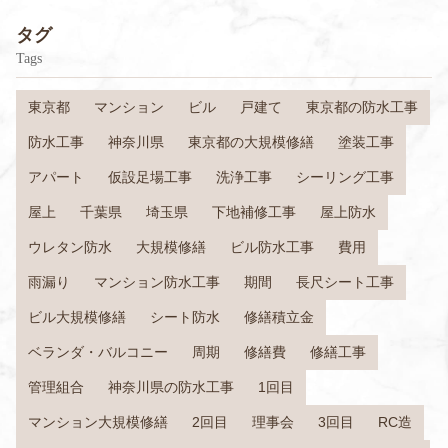
タグ
Tags
東京都
マンション
ビル
戸建て
東京都の防水工事
防水工事
神奈川県
東京都の大規模修繕
塗装工事
アパート
仮設足場工事
洗浄工事
シーリング工事
屋上
千葉県
埼玉県
下地補修工事
屋上防水
ウレタン防水
大規模修繕
ビル防水工事
費用
雨漏り
マンション防水工事
期間
長尺シート工事
ビル大規模修繕
シート防水
修繕積立金
ベランダ・バルコニー
周期
修繕費
修繕工事
管理組合
神奈川県の防水工事
1回目
マンション大規模修繕
2回目
理事会
3回目
RC造