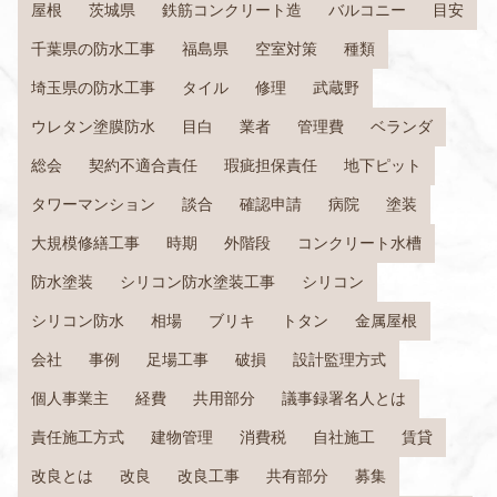
屋根
茨城県
鉄筋コンクリート造
バルコニー
目安
千葉県の防水工事
福島県
空室対策
種類
埼玉県の防水工事
タイル
修理
武蔵野
ウレタン塗膜防水
目白
業者
管理費
ベランダ
総会
契約不適合責任
瑕疵担保責任
地下ピット
タワーマンション
談合
確認申請
病院
塗装
大規模修繕工事
時期
外階段
コンクリート水槽
防水塗装
シリコン防水塗装工事
シリコン
シリコン防水
相場
ブリキ
トタン
金属屋根
会社
事例
足場工事
破損
設計監理方式
個人事業主
経費
共用部分
議事録署名人とは
責任施工方式
建物管理
消費税
自社施工
賃貸
改良とは
改良
改良工事
共有部分
募集