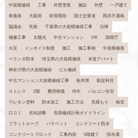
中規模修繕
工事
外壁塗装
施設
外壁
一戸建て
単価表
大阪府
鉄骨階段
国土交通省
既存不適格
協議会
失敗
千葉県の大規模修繕工事
法律
補修工事
太陽光
中古マンション
2年
国税庁
火災
インボイス制度
施工
施工事例
中規模修善
ベランダ防水
埼玉県の大規模修繕
木造アパート
神奈川県の大規模修繕
ビル修繕
中古マンション大規模修繕工事
栃木県
勘定科目
ストレス
2階
費用相場
何年
パルコン住宅
ウレタン塗料
防水加工
施工方法
見積もり
格安
口コミ
劣化診断
長期修繕計画ガイドライン
フラットルーフ
パラペット
コンクリート防水
コンクリートブロック
工事内容
5階建て
排水溝