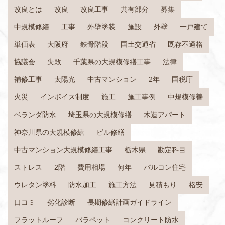
改良とは
改良
改良工事
共有部分
募集
中規模修繕
工事
外壁塗装
施設
外壁
一戸建て
単価表
大阪府
鉄骨階段
国土交通省
既存不適格
協議会
失敗
千葉県の大規模修繕工事
法律
補修工事
太陽光
中古マンション
2年
国税庁
火災
インボイス制度
施工
施工事例
中規模修善
ベランダ防水
埼玉県の大規模修繕
木造アパート
神奈川県の大規模修繕
ビル修繕
中古マンション大規模修繕工事
栃木県
勘定科目
ストレス
2階
費用相場
何年
パルコン住宅
ウレタン塗料
防水加工
施工方法
見積もり
格安
口コミ
劣化診断
長期修繕計画ガイドライン
フラットルーフ
パラペット
コンクリート防水