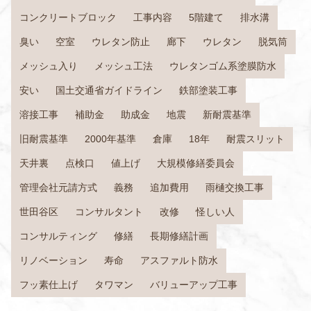
コンクリートブロック
工事内容
5階建て
排水溝
臭い
空室
ウレタン防止
廊下
ウレタン
脱気筒
メッシュ入り
メッシュ工法
ウレタンゴム系塗膜防水
安い
国土交通省ガイドライン
鉄部塗装工事
溶接工事
補助金
助成金
地震
新耐震基準
旧耐震基準
2000年基準
倉庫
18年
耐震スリット
天井裏
点検口
値上げ
大規模修繕委員会
管理会社元請方式
義務
追加費用
雨樋交換工事
世田谷区
コンサルタント
改修
怪しい人
コンサルティング
修繕
長期修繕計画
リノベーション
寿命
アスファルト防水
フッ素仕上げ
タワマン
バリューアップ工事