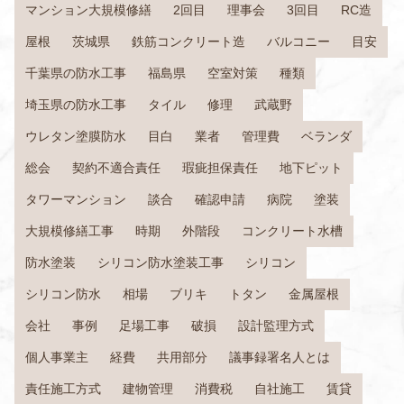
マンション大規模修繕
2回目
理事会
3回目
RC造
屋根
茨城県
鉄筋コンクリート造
バルコニー
目安
千葉県の防水工事
福島県
空室対策
種類
埼玉県の防水工事
タイル
修理
武蔵野
ウレタン塗膜防水
目白
業者
管理費
ベランダ
総会
契約不適合責任
瑕疵担保責任
地下ピット
タワーマンション
談合
確認申請
病院
塗装
大規模修繕工事
時期
外階段
コンクリート水槽
防水塗装
シリコン防水塗装工事
シリコン
シリコン防水
相場
ブリキ
トタン
金属屋根
会社
事例
足場工事
破損
設計監理方式
個人事業主
経費
共用部分
議事録署名人とは
責任施工方式
建物管理
消費税
自社施工
賃貸