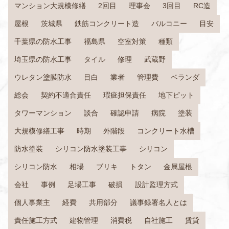
マンション大規模修繕
2回目
理事会
3回目
RC造
屋根
茨城県
鉄筋コンクリート造
バルコニー
目安
千葉県の防水工事
福島県
空室対策
種類
埼玉県の防水工事
タイル
修理
武蔵野
ウレタン塗膜防水
目白
業者
管理費
ベランダ
総会
契約不適合責任
瑕疵担保責任
地下ピット
タワーマンション
談合
確認申請
病院
塗装
大規模修繕工事
時期
外階段
コンクリート水槽
防水塗装
シリコン防水塗装工事
シリコン
シリコン防水
相場
ブリキ
トタン
金属屋根
会社
事例
足場工事
破損
設計監理方式
個人事業主
経費
共用部分
議事録署名人とは
責任施工方式
建物管理
消費税
自社施工
賃貸