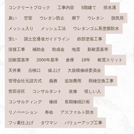
コンクリートブロック
工事内容
5階建て
排水溝
臭い
空室
ウレタン防止
廊下
ウレタン
脱気筒
メッシュ入り
メッシュ工法
ウレタンゴム系塗膜防水
安い
国土交通省ガイドライン
鉄部塗装工事
溶接工事
補助金
助成金
地震
新耐震基準
旧耐震基準
2000年基準
倉庫
18年
耐震スリット
天井裏
点検口
値上げ
大規模修繕委員会
管理会社元請方式
義務
追加費用
雨樋交換工事
世田谷区
コンサルタント
改修
怪しい人
コンサルティング
修繕
長期修繕計画
リノベーション
寿命
アスファルト防水
フッ素仕上げ
タワマン
バリューアップ工事