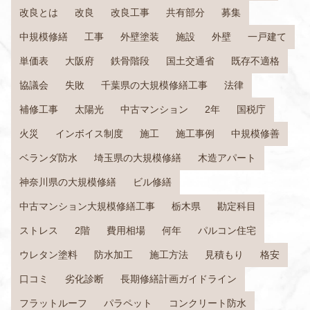
改良とは
改良
改良工事
共有部分
募集
中規模修繕
工事
外壁塗装
施設
外壁
一戸建て
単価表
大阪府
鉄骨階段
国土交通省
既存不適格
協議会
失敗
千葉県の大規模修繕工事
法律
補修工事
太陽光
中古マンション
2年
国税庁
火災
インボイス制度
施工
施工事例
中規模修善
ベランダ防水
埼玉県の大規模修繕
木造アパート
神奈川県の大規模修繕
ビル修繕
中古マンション大規模修繕工事
栃木県
勘定科目
ストレス
2階
費用相場
何年
パルコン住宅
ウレタン塗料
防水加工
施工方法
見積もり
格安
口コミ
劣化診断
長期修繕計画ガイドライン
フラットルーフ
パラペット
コンクリート防水