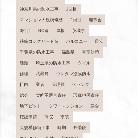
神奈川県の防水工事
1回目
マンション大規模修繕
2回目
理事会
3回目
RC造
屋根
茨城県
鉄筋コンクリート造
バルコニー
目安
千葉県の防水工事
福島県
空室対策
種類
埼玉県の防水工事
タイル
修理
武蔵野
ウレタン塗膜防水
目白
業者
管理費
ベランダ
総会
契約不適合責任
瑕疵担保責任
地下ピット
タワーマンション
談合
確認申請
病院
塗装
大規模修繕工事
時期
外階段