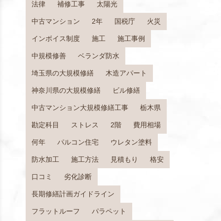
法律
補修工事
太陽光
中古マンション
2年
国税庁
火災
インボイス制度
施工
施工事例
中規模修善
ベランダ防水
埼玉県の大規模修繕
木造アパート
神奈川県の大規模修繕
ビル修繕
中古マンション大規模修繕工事
栃木県
勘定科目
ストレス
2階
費用相場
何年
パルコン住宅
ウレタン塗料
防水加工
施工方法
見積もり
格安
口コミ
劣化診断
長期修繕計画ガイドライン
フラットルーフ
パラペット