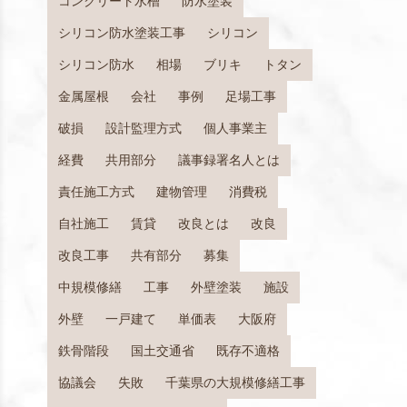
コンクリート水槽
防水塗装
シリコン防水塗装工事
シリコン
シリコン防水
相場
ブリキ
トタン
金属屋根
会社
事例
足場工事
破損
設計監理方式
個人事業主
経費
共用部分
議事録署名人とは
責任施工方式
建物管理
消費税
自社施工
賃貸
改良とは
改良
改良工事
共有部分
募集
中規模修繕
工事
外壁塗装
施設
外壁
一戸建て
単価表
大阪府
鉄骨階段
国土交通省
既存不適格
協議会
失敗
千葉県の大規模修繕工事