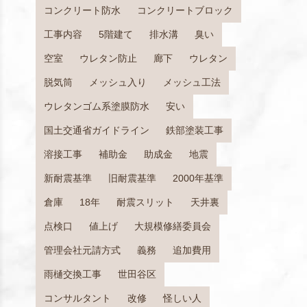
コンクリート防水
コンクリートブロック
工事内容
5階建て
排水溝
臭い
空室
ウレタン防止
廊下
ウレタン
脱気筒
メッシュ入り
メッシュ工法
ウレタンゴム系塗膜防水
安い
国土交通省ガイドライン
鉄部塗装工事
溶接工事
補助金
助成金
地震
新耐震基準
旧耐震基準
2000年基準
倉庫
18年
耐震スリット
天井裏
点検口
値上げ
大規模修繕委員会
管理会社元請方式
義務
追加費用
雨樋交換工事
世田谷区
コンサルタント
改修
怪しい人