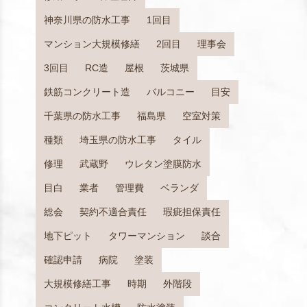
神奈川県の防水工事
1回目
マンション大規模修繕
2回目
理事会
3回目
RC造
屋根
茨城県
鉄筋コンクリート造
バルコニー
目安
千葉県の防水工事
福島県
空室対策
種類
埼玉県の防水工事
タイル
修理
武蔵野
ウレタン塗膜防水
目白
業者
管理費
ベランダ
総会
契約不適合責任
瑕疵担保責任
地下ピット
タワーマンション
談合
確認申請
病院
塗装
大規模修繕工事
時期
外階段