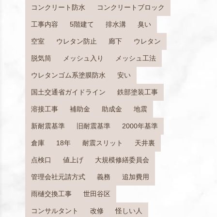
コンクリート防水
コンクリートブロック
工事内容
5階建て
排水溝
臭い
空室
ウレタン防止
廊下
ウレタン
脱気筒
メッシュ入り
メッシュ工法
ウレタンゴム系塗膜防水
安い
国土交通省ガイドライン
鉄部塗装工事
溶接工事
補助金
助成金
地震
新耐震基準
旧耐震基準
2000年基準
倉庫
18年
耐震スリット
天井裏
点検口
値上げ
大規模修繕委員会
管理会社元請方式
義務
追加費用
雨樋交換工事
世田谷区
コンサルタント
改修
怪しい人