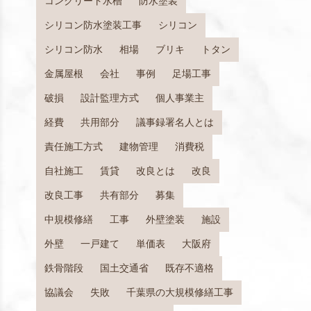
コンクリート水槽
防水塗装
シリコン防水塗装工事
シリコン
シリコン防水
相場
ブリキ
トタン
金属屋根
会社
事例
足場工事
破損
設計監理方式
個人事業主
経費
共用部分
議事録署名人とは
責任施工方式
建物管理
消費税
自社施工
賃貸
改良とは
改良
改良工事
共有部分
募集
中規模修繕
工事
外壁塗装
施設
外壁
一戸建て
単価表
大阪府
鉄骨階段
国土交通省
既存不適格
協議会
失敗
千葉県の大規模修繕工事