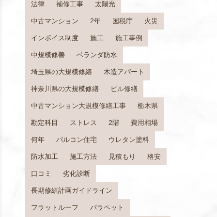
法律
補修工事
太陽光
中古マンション
2年
国税庁
火災
インボイス制度
施工
施工事例
中規模修善
ベランダ防水
埼玉県の大規模修繕
木造アパート
神奈川県の大規模修繕
ビル修繕
中古マンション大規模修繕工事
栃木県
勘定科目
ストレス
2階
費用相場
何年
パルコン住宅
ウレタン塗料
防水加工
施工方法
見積もり
格安
口コミ
劣化診断
長期修繕計画ガイドライン
フラットルーフ
パラペット