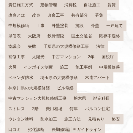
責任施工方式
建物管理
消費税
自社施工
賃貸
改良とは
改良
改良工事
共有部分
募集
中規模修繕
工事
外壁塗装
施設
外壁
一戸建て
単価表
大阪府
鉄骨階段
国土交通省
既存不適格
協議会
失敗
千葉県の大規模修繕工事
法律
補修工事
太陽光
中古マンション
2年
国税庁
火災
インボイス制度
施工
施工事例
中規模修善
ベランダ防水
埼玉県の大規模修繕
木造アパート
神奈川県の大規模修繕
ビル修繕
中古マンション大規模修繕工事
栃木県
勘定科目
ストレス
2階
費用相場
何年
パルコン住宅
ウレタン塗料
防水加工
施工方法
見積もり
格安
口コミ
劣化診断
長期修繕計画ガイドライン