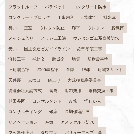
フラットルーフ
パラペット
コンクリート防水
コンクリートブロック
工事内容
5階建て
排水溝
臭い
空室
ウレタン防止
廊下
ウレタン
脱気筒
メッシュ入り
メッシュ工法
ウレタンゴム系塗膜防水
安い
国土交通省ガイドライン
鉄部塗装工事
溶接工事
補助金
助成金
地震
新耐震基準
旧耐震基準
2000年基準
倉庫
18年
耐震スリット
天井裏
点検口
値上げ
大規模修繕委員会
管理会社元請方式
義務
追加費用
雨樋交換工事
世田谷区
コンサルタント
改修
怪しい人
コンサルティング
修繕
長期修繕計画
リノベーション
寿命
アスファルト防水
フッ素仕上げ
タワマン
バリューアップ工事