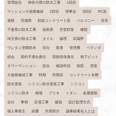
管理組合
神奈川県の防水工事
1回目
マンション大規模修繕
2回目
理事会
3回目
RC造
屋根
茨城県
鉄筋コンクリート造
バルコニー
目安
千葉県の防水工事
福島県
空室対策
種類
埼玉県の防水工事
タイル
修理
武蔵野
ウレタン塗膜防水
目白
業者
管理費
ベランダ
総会
契約不適合責任
瑕疵担保責任
地下ピット
タワーマンション
談合
確認申請
病院
塗装
大規模修繕工事
時期
外階段
コンクリート水槽
防水塗装
シリコン防水塗装工事
シリコン
シリコン防水
相場
ブリキ
トタン
金属屋根
会社
事例
足場工事
破損
設計監理方式
個人事業主
経費
共用部分
議事録署名人とは